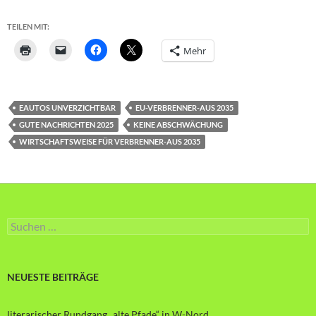
TEILEN MIT:
Mehr
EAUTOS UNVERZICHTBAR
EU-VERBRENNER-AUS 2035
GUTE NACHRICHTEN 2025
KEINE ABSCHWÄCHUNG
WIRTSCHAFTSWEISE FÜR VERBRENNER-AUS 2035
Suche
nach:
NEUESTE BEITRÄGE
literarischer Rundgang „alte Pfade“ in W-Nord