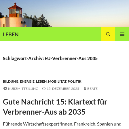
Zum
Inhalt
springen
Suchen
LEBEN
PRIMÄR
MENÜ
Schlagwort-Archiv: EU-Verbrenner-Aus 2035
BILDUNG
,
ENERGIE
,
LEBEN
,
MOBILITÄT
,
POLITIK
KURZMITTEILUNG
15. DEZEMBER 2025
BEATE
Gute Nachricht 15: Klartext für
Verbrenner-Aus ab 2035
Führende Wirtschaftsexpert*innen, Frankreich, Spanien und