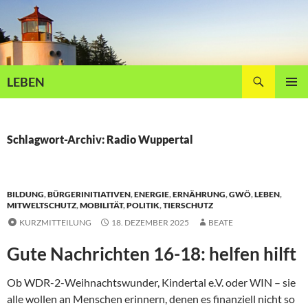
Zum
Inhalt
springen
Suchen
LEBEN
PRIMÄR
MENÜ
Schlagwort-Archiv: Radio Wuppertal
BILDUNG
,
BÜRGERINITIATIVEN
,
ENERGIE
,
ERNÄHRUNG
,
GWÖ
,
LEBEN
,
MITWELTSCHUTZ
,
MOBILITÄT
,
POLITIK
,
TIERSCHUTZ
KURZMITTEILUNG
18. DEZEMBER 2025
BEATE
Gute Nachrichten 16-18: helfen hilft
Ob WDR-2-Weihnachtswunder, Kindertal e.V. oder WIN – sie
alle wollen an Menschen erinnern, denen es finanziell nicht so