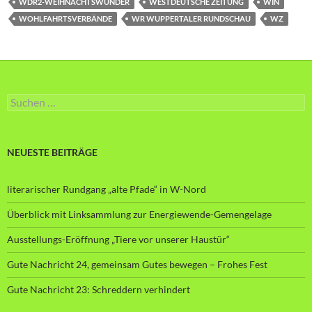
WDR2-WEIHNACHTSWUNDER
WESTDEUTSCHE ZEITUNG
WIN
WOHLFAHRTSVERBÄNDE
WR WUPPERTALER RUNDSCHAU
WZ
Suche
nach:
NEUESTE BEITRÄGE
literarischer Rundgang „alte Pfade“ in W-Nord
Überblick mit Linksammlung zur Energiewende-Gemengelage
Ausstellungs-Eröffnung „Tiere vor unserer Haustür“
Gute Nachricht 24, gemeinsam Gutes bewegen – Frohes Fest
Gute Nachricht 23: Schreddern verhindert