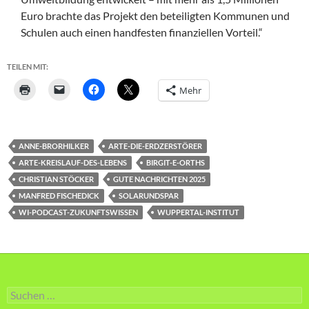
Euro brachte das Projekt den beteiligten Kommunen und
Schulen auch einen handfesten finanziellen Vorteil.“
TEILEN MIT:
Mehr
ANNE-BRORHILKER
ARTE-DIE-ERDZERSTÖRER
ARTE-KREISLAUF-DES-LEBENS
BIRGIT-E-ORTHS
CHRISTIAN STÖCKER
GUTE NACHRICHTEN 2025
MANFRED FISCHEDICK
SOLARUNDSPAR
WI-PODCAST-ZUKUNFTSWISSEN
WUPPERTAL-INSTITUT
Suche
nach: