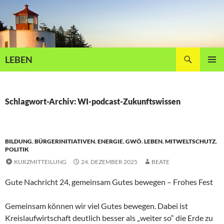
Zum
Inhalt
springen
Suchen
LEBEN
PRIMÄR
MENÜ
Schlagwort-Archiv: WI-podcast-Zukunftswissen
BILDUNG
,
BÜRGERINITIATIVEN
,
ENERGIE
,
GWÖ
,
LEBEN
,
MITWELTSCHUTZ
,
POLITIK
KURZMITTEILUNG
24. DEZEMBER 2025
BEATE
Gute Nachricht 24, gemeinsam Gutes bewegen – Frohes Fest
Gemeinsam können wir viel Gutes bewegen. Dabei ist
Kreislaufwirtschaft deutlich besser als „weiter so“ die Erde zu