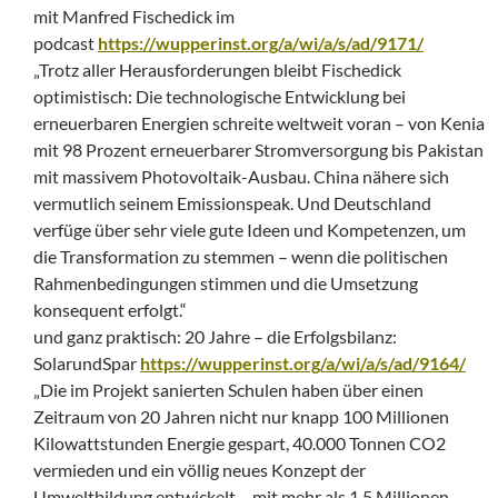
mit Manfred Fischedick im
podcast
https://wupperinst.org/a/wi/a/s/ad/9171/
„Trotz aller Herausforderungen bleibt Fischedick
optimistisch: Die technologische Entwicklung bei
erneuerbaren Energien schreite weltweit voran – von Kenia
mit 98 Prozent erneuerbarer Stromversorgung bis Pakistan
mit massivem Photovoltaik-Ausbau. China nähere sich
vermutlich seinem Emissionspeak. Und Deutschland
verfüge über sehr viele gute Ideen und Kompetenzen, um
die Transformation zu stemmen – wenn die politischen
Rahmenbedingungen stimmen und die Umsetzung
konsequent erfolgt.“
und ganz praktisch: 20 Jahre – die Erfolgsbilanz:
SolarundSpar
https://wupperinst.org/a/wi/a/s/ad/9164/
„Die im Projekt sanierten Schulen haben über einen
Zeitraum von 20 Jahren nicht nur knapp 100 Millionen
Kilowattstunden Energie gespart, 40.000 Tonnen CO2
vermieden und ein völlig neues Konzept der
Umweltbildung entwickelt – mit mehr als 1,5 Millionen