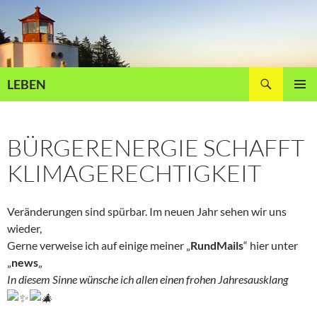
Zum
Inhalt
springen
Suchen
LEBEN
PRIMÄR
MENÜ
BÜRGERENERGIE SCHAFFT
KLIMAGERECHTIGKEIT
Veränderungen sind spürbar. Im neuen Jahr sehen wir uns
wieder,
Gerne verweise ich auf einige meiner „
RundMails
“ hier unter
„
news
„
In diesem Sinne wünsche ich allen einen frohen Jahresausklang