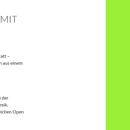
 MIT
att –
n aus einem
 der
eik.
eichen Open