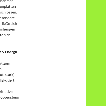
aßnahmen
denplatten
schlossen.
besondere
 ließe sich
isherigen
te sich
t & EnergiE
ut zum
k-
ut-stark)
iskutiert
itiative
Döppersberg