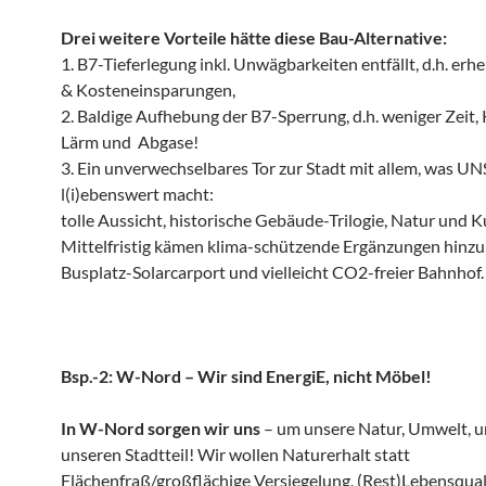
Drei weitere Vorteile hätte diese Bau-Alternative:
1. B7-Tieferlegung inkl. Unwägbarkeiten entfällt, d.h. erhe
& Kosteneinsparungen,
2. Baldige Aufhebung der B7-Sperrung, d.h. weniger Zeit,
Lärm und Abgase!
3. Ein unverwechselbares Tor zur Stadt mit allem, was U
l(i)ebenswert macht:
tolle Aussicht, historische Gebäude-Trilogie, Natur und Ku
Mittelfristig kämen klima-schützende Ergänzungen hinzu
Busplatz-Solarcarport und vielleicht CO2-freier Bahnhof.
Bsp.-2: W-Nord – Wir sind EnergiE, nicht Möbel!
In W-Nord sorgen wir uns
– um unsere Natur, Umwelt, u
unseren Stadtteil! Wir wollen Naturerhalt statt
Flächenfraß/großflächige Versiegelung, (Rest)Lebensquali