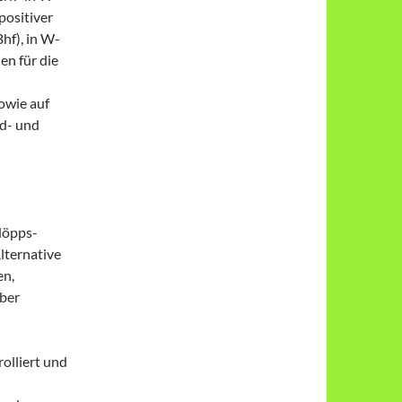
positiver
hf), in W-
n für die
owie auf
nd- und
döpps-
lternative
en,
aber
rolliert und