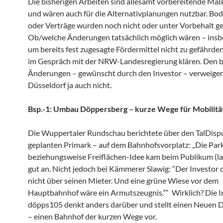
Die bisherigen Arbeiten sind allesamt vorbereitende M
und wären auch für die Alternativplanungen nutzbar. Bo
oder Verträge wurden noch nicht oder unter Vorbehalt ge
Ob/welche Änderungen tatsächlich möglich wären – ins
um bereits fest zugesagte Fördermittel nicht zu gefährden,
im Gespräch mit der NRW-Landesregierung klären. Den b
Änderungen – gewünscht durch den Investor – verweiger
Düsseldorf ja auch nicht.
Bsp.-1: Umbau Döppersberg – kurze Wege für Mobilitä
Die Wuppertaler Rundschau berichtete über den TalDisp
geplanten Primark – auf dem Bahnhofsvorplatz: „Die Par
beziehungsweise Freiflächen-Idee kam beim Publikum (la
gut an. Nicht jedoch bei Kämmerer Slawig: “Der Investor d
nicht über seinen Mieter. Und eine grüne Wiese vor dem
Hauptbahnhof wäre ein Armutszeugnis.”“ Wirklich? Die In
döpps105 denkt anders darüber und stellt einen Neuen 
– einen Bahnhof der kurzen Wege vor.