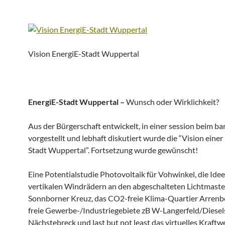
Vision EnergiE-Stadt Wuppertal
EnergiE-Stadt Wuppertal –
Wunsch oder Wirklichkeit?
Aus der Bürgerschaft entwickelt, in einer session beim b
vorgestellt und lebhaft diskutiert wurde die “Vision einer
Stadt Wuppertal”. Fortsetzung wurde gewünscht!
Eine Potentialstudie Photovoltaik für Vohwinkel, die Ide
vertikalen Windrädern an den abgeschalteten Lichtmaste
Sonnborner Kreuz, das CO2-freie Klima-Quartier Arren
freie Gewerbe-/Industriegebiete zB W-Langerfeld/Diesels
Nächstebreck und last but not least das virtuelles Kraftw