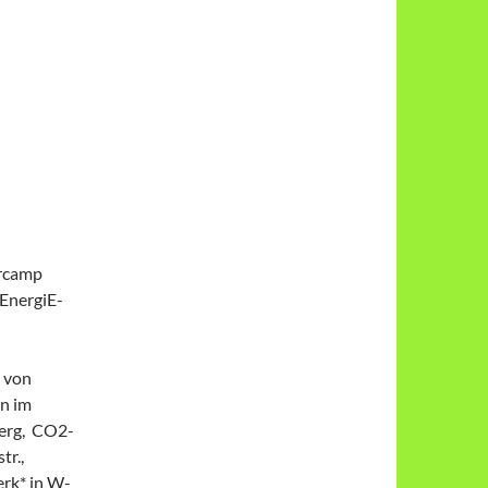
arcamp
 EnergiE-
e von
n im
berg, CO2-
tr.,
erk* in W-