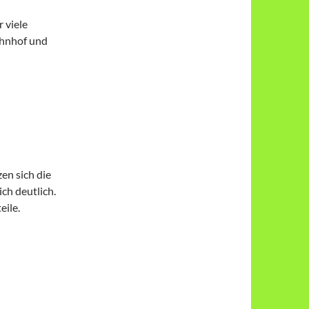
 viele
hnhof und
en sich die
ch deutlich.
eile.