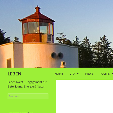
Zum
Inhalt
springen
Suchen
LEBEN
HOME
VITA
NEWS
POLITIK
Lebenswert – Engagement für
Beteiligung, Energie & Natur
Suche
nach: