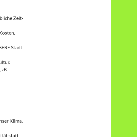
bliche Zeit-
 Kosten,
NSERE Stadt
ltur.
, zB
nser Klima,
tät statt