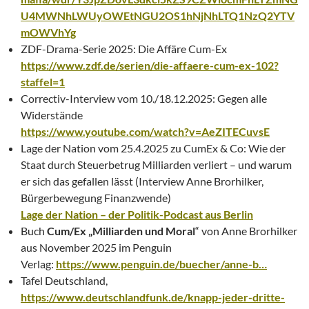
U4MWNhLWUyOWEtNGU2OS1hNjNhLTQ1NzQ2YTV
mOWVhYg
ZDF-Drama-Serie 2025: Die Affäre Cum-Ex
https://www.zdf.de/serien/die-affaere-cum-ex-102?
staffel=1
Correctiv-Interview vom 10./18.12.2025: Gegen alle
Widerstände
https://www.youtube.com/watch?v=AeZITECuvsE
Lage der Nation vom 25.4.2025 zu CumEx & Co: Wie der
Staat durch Steuerbetrug Milliarden verliert – und warum
er sich das gefallen lässt (Interview Anne Brorhilker,
Bürgerbewegung Finanzwende)
Lage der Nation – der Politik-Podcast aus Berlin
Buch
Cum/Ex „Milliarden und Moral
“ von Anne Brorhilker
aus November 2025 im Penguin
Verlag:
https://www.penguin.de/buecher/anne-b…
Tafel Deutschland,
https://www.deutschlandfunk.de/knapp-jeder-dritte-