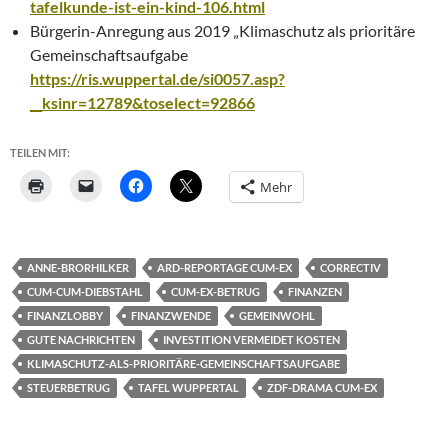
tafelkunde-ist-ein-kind-106.html
Bürgerin-Anregung aus 2019 „Klimaschutz als prioritäre
Gemeinschaftsaufgabe
https://ris.wuppertal.de/si0057.asp?
__ksinr=12789&toselect=92866
TEILEN MIT:
Mehr
ANNE-BRORHILKER
ARD-REPORTAGE CUM-EX
CORRECTIV
CUM-CUM-DIEBSTAHL
CUM-EX-BETRUG
FINANZEN
FINANZLOBBY
FINANZWENDE
GEMEINWOHL
GUTE NACHRICHTEN
INVESTITION VERMEIDET KOSTEN
KLIMASCHUTZ-ALS-PRIORITÄRE-GEMEINSCHAFTSAUFGABE
STEUERBETRUG
TAFEL WUPPERTAL
ZDF-DRAMA CUM-EX