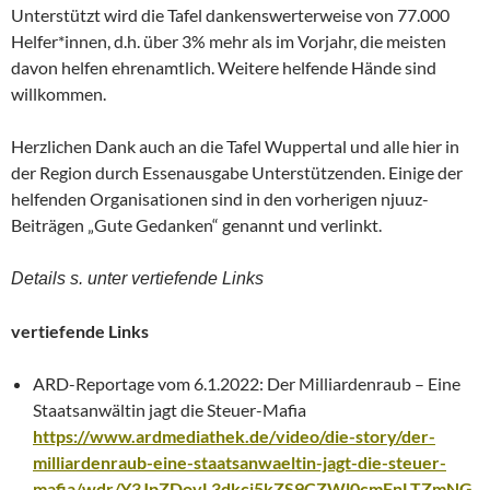
Unterstützt wird die Tafel dankenswerterweise von 77.000
Helfer*innen, d.h. über 3% mehr als im Vorjahr, die meisten
davon helfen ehrenamtlich. Weitere helfende Hände sind
willkommen.
Herzlichen Dank auch an die Tafel Wuppertal und alle hier in
der Region durch Essenausgabe Unterstützenden. Einige der
helfenden Organisationen sind in den vorherigen njuuz-
Beiträgen „Gute Gedanken“ genannt und verlinkt.
Details s. unter vertiefende Links
vertiefende Links
ARD-Reportage vom 6.1.2022: Der Milliardenraub – Eine
Staatsanwältin jagt die Steuer-Mafia
https://www.ardmediathek.de/video/die-story/der-
milliardenraub-eine-staatsanwaeltin-jagt-die-steuer-
mafia/wdr/Y3JpZDovL3dkci5kZS9CZWl0cmFnLTZmNG