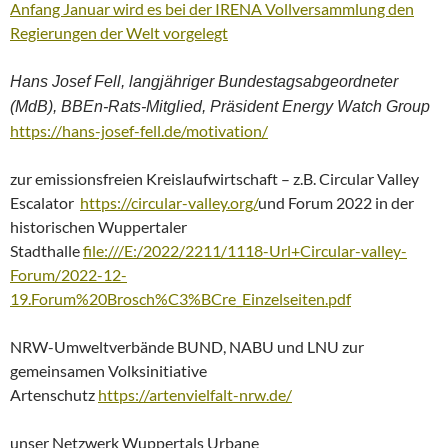
Anfang Januar wird es bei der IRENA Vollversammlung den
Regierungen der Welt vorgelegt
Hans Josef Fell, langjähriger Bundestagsabgeordneter
(MdB), BBEn-Rats-Mitglied, Präsident Energy Watch Group
https://hans-josef-fell.de/motivation/
zur emissionsfreien Kreislaufwirtschaft – z.B. Circular Valley
Escalator
https://circular-valley.org/
und Forum 2022 in der
historischen Wuppertaler
Stadthalle
file:///E:/2022/2211/1118-Url+Circular-valley-
Forum/2022-12-
19.Forum%20Brosch%C3%BCre_Einzelseiten.pdf
NRW-Umweltverbände BUND, NABU und LNU zur
gemeinsamen Volksinitiative
Artenschutz
https://artenvielfalt-nrw.de/
unser Netzwerk Wuppertals Urbane