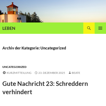
Zum
Inhalt
springen
Suchen
LEBEN
PRIMÄR
MENÜ
Archiv der Kategorie: Uncategorized
UNCATEGORIZED
KURZMITTEILUNG
23. DEZEMBER 2025
BEATE
Gute Nachricht 23: Schreddern
verhindert