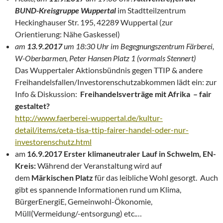
BUND-Kreisgruppe Wuppertal
im Stadtteilzentrum
Heckinghauser Str. 195, 42289 Wuppertal (zur
Orientierung: Nähe Gaskessel)
am
13.9.2017
um 18:30 Uhr im Begegnungszentrum Färberei,
W-Oberbarmen, Peter Hansen Platz 1 (vormals Stennert)
Das Wuppertaler Aktionsbündnis gegen TTIP & andere
Freihandelsfallen/Investorenschutzabkommen lädt ein: zur
Info & Diskussion:
Freihandelsverträge mit Afrika – fair
gestaltet?
http://www.faerberei-wuppertal.de/kultur-
detail/items/ceta-tisa-ttip-fairer-handel-oder-nur-
investorenschutz.html
am
16.9.2017
Erster klimaneutraler Lauf in Schwelm, EN-
Kreis
:
Während der Veranstaltung wird auf
dem
Märkischen Platz
für das leibliche Wohl gesorgt. Auch
gibt es spannende Informationen rund um Klima,
BürgerEnergiE, Gemeinwohl-Ökonomie,
Müll(Vermeidung/-entsorgung) etc.…