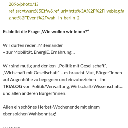
2896/photo/1?
ref_src=twsrc%5Etfw&ref_url=http%3A%2F%2Fliveblog.fa
z.net%2FEvent%2Fwahl_in_berlin_2
Es bleibt die Frage „Wie wollen wir leben?“
Wir dürfen reden. Miteinander
– zur Mobilität, EnergiE, Ernährung…
Wir sind mutig und denken „Politik mit Gesellschaft“,
„Wirtschaft mit Gesellschaft“ – es braucht Mut, Bürger*innen
auf Augenhöhe zu begegnen und einzubeziehen –
im
TRIALOG
von Politik/Verwaltung, Wirtschaft/Wissenschaft…
und allen anderen Bürger*innen!
Allen ein schönes Herbst-Wochenende mit einem
ebensolchen Wahlsonntag!
TEILEN MIT: