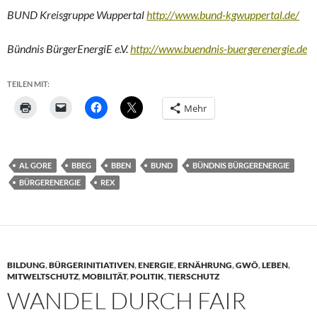
BUND Kreisgruppe Wuppertal
http://www.bund-kgwuppertal.de/
Bündnis BürgerEnergiE e.V.
http://www.buendnis-buergerenergie.de
TEILEN MIT:
Mehr
AL GORE
BBEG
BBEN
BUND
BÜNDNIS BÜRGERENERGIE
BÜRGERENERGIE
REX
BILDUNG
,
BÜRGERINITIATIVEN
,
ENERGIE
,
ERNÄHRUNG
,
GWÖ
,
LEBEN
,
MITWELTSCHUTZ
,
MOBILITÄT
,
POLITIK
,
TIERSCHUTZ
WANDEL DURCH FAIR