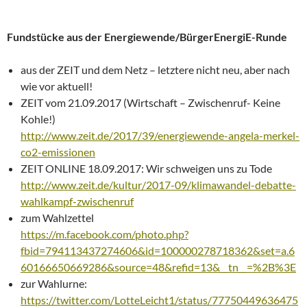
Fundstücke aus der Energiewende/BürgerEnergiE-Runde
aus der ZEIT und dem Netz – letztere nicht neu, aber nach
wie vor aktuell!
ZEIT vom 21.09.2017 (Wirtschaft – Zwischenruf- Keine
Kohle!)
http://www.zeit.de/2017/39/energiewende-angela-merkel-
co2-emissionen
ZEIT ONLINE 18.09.2017: Wir schweigen uns zu Tode
http://www.zeit.de/kultur/2017-09/klimawandel-debatte-
wahlkampf-zwischenruf
zum Wahlzettel
https://m.facebook.com/photo.php?
fbid=794113437274606&id=100000278718362&set=a.6
60166650669286&source=48&refid=13&__tn__=%2B%3E
zur Wahlurne:
https://twitter.com/LotteLeicht1/status/77750449636475