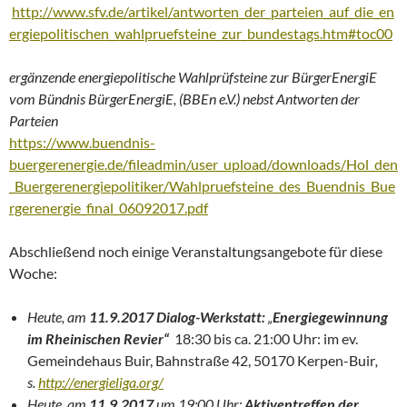
http://www.sfv.de/artikel/antworten_der_parteien_auf_die_en
ergiepolitischen_wahlpruefsteine_zur_bundestags.htm#toc00
ergänzende energiepolitische Wahlprüfsteine zur BürgerEnergiE
vom Bündnis BürgerEnergiE, (BBEn e.V.) nebst Antworten der
Parteien
https://www.buendnis-
buergerenergie.de/fileadmin/user_upload/downloads/Hol_den
_Buergerenergiepolitiker/Wahlpruefsteine_des_Buendnis_Bue
rgerenergie_final_06092017.pdf
Abschließend noch einige Veranstaltungsangebote
für diese
Woche:
Heute, am
11.9.2017
Dialog-Werkstatt:
„
Energiegewinnung
im Rheinischen Revier“
18:30 bis ca. 21:00 Uhr: im ev.
Gemeindehaus Buir, Bahnstraße 42, 50170 Kerpen-Buir
,
s.
http://energieliga.org/
Heute, am
11.9.2017
um 19:00 Uhr:
Aktiventreffen der