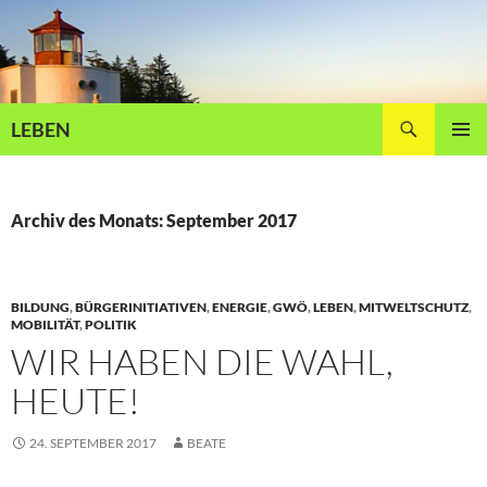
Zum
Inhalt
springen
Suchen
LEBEN
PRIMÄR
MENÜ
Archiv des Monats: September 2017
BILDUNG
,
BÜRGERINITIATIVEN
,
ENERGIE
,
GWÖ
,
LEBEN
,
MITWELTSCHUTZ
,
MOBILITÄT
,
POLITIK
WIR HABEN DIE WAHL,
HEUTE!
24. SEPTEMBER 2017
BEATE