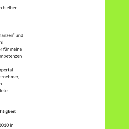
h bleiben.
nanzen“ und
n!
r für meine
Kompetenzen
ppertal
ternehmer,
n.
dete
htigkeit
 2010 in