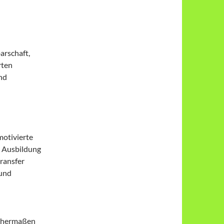
arschaft,
rten
nd
otivierte
e Ausbildung
ransfer
 und
ichermaßen