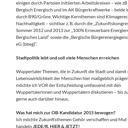
einigen durch Parteien initiierten Arbeitskreisen – wie z
Bergisch Energisch und im AK Bürgerkraftwerke – beide in
durch B90/Grüne. Wichtige Kernthemen sind Klimagerec
Nachhaltigkeit – sichtbar z. B. durch die „Zukunftskongre
Sommer 2012 und 2013 zur „100% Erneuerbare Energier
Bergisches Land“ sowie die „Bergische Bürgerenergiegen
eG (bbeg)“.
Stadtpolitik lebt und soll viele Menschen erreichen
Wuppertaler Themen, die in Zukunft die Stadt und damit 
Lebenswirklichkeit der Menschen hier maßgeblich präge
möchte ich VOR der Entscheidung umfassend mit den
Wuppertalerinnen und Wuppertalern diskutieren – bis z
gerne auch darüber hinaus.
Was hat mich zur OB-Kandidatur 2015 bewogen?
Ich möchte Zukunftsthemen Gehör verschaffen und Mut 
handeln
JEDE/R, HIER & JETZT!