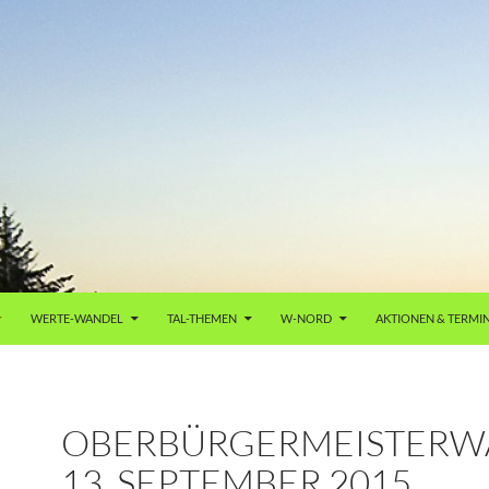
WERTE-WANDEL
TAL-THEMEN
W-NORD
AKTIONEN & TERMI
OBERBÜRGERMEISTERW
13. SEPTEMBER 2015