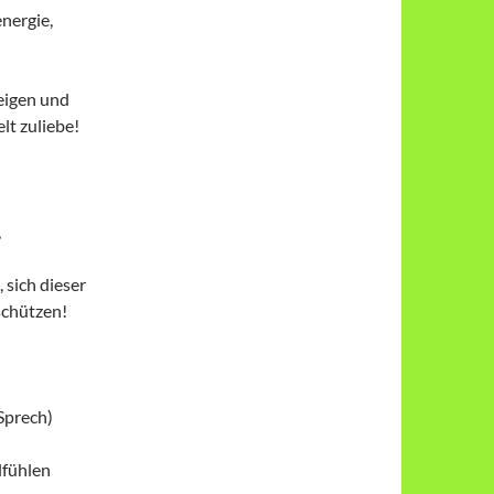
nergie,
eigen und
lt zuliebe!
,
sich dieser
schützen!
 Sprech)
hlfühlen