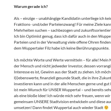
Warum gerade ich?
Als – einzige – unabhängige Kandidatin unterliege ich ke
Fraktions- und/oder Parteienzwang! Für meine Ziele kann
Mehrheiten suchen – sachbezogen und zukunftsorientier
Ich bin Optimist genug, dass ich dafür auch in den Wuppe
Parteien und in der Verwaltung viele offene Ohren finden
dem Wuppertaler Filz habe ich keine Berührungspunkte.
Ich möchte Worte und Werte vermitteln – für alle! Mein 
der Mensch und nicht jedweder Investor, dessen vorrang
Interesse es ist, Gewinn aus der Stadt zu ziehen. Ich möch
l(i)ebenswerte, finanziell gesunde Stadt, die in ihre Zukun
investieren kann und in der alle Menschen gerne und gut 
ist mein Wunsch für UNSER Wuppertal – und bereits sehr
als eine bloße Idee! Ich würde mich sehr freuen, wenn wir
gemeinsam UNSERE Stadtvision entwickeln und diese au
umsetzen! Dann findet Wuppertal auch wieder Stadt