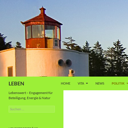
Zum
Inhalt
springen
Suchen
LEBEN
HOME
VITA
NEWS
POLITIK
Lebenswert – Engagement für
Beteiligung, Energie & Natur
Suche
nach: