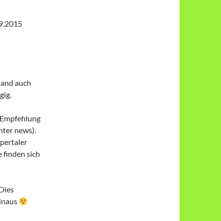
.2015
tand auch
gig.
h Empfehlung
nter news).
pertaler
 finden sich
 Dies
hinaus