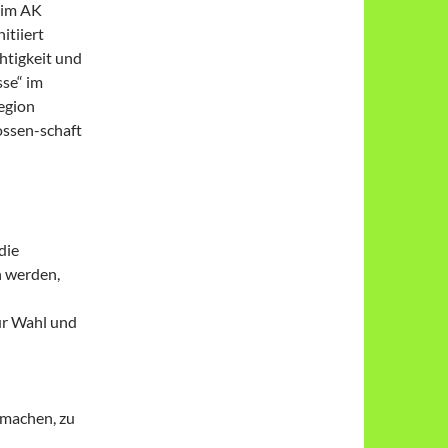
B im AK
itiiert
htigkeit und
sse“ im
egion
ossen-schaft
die
n werden,
ur Wahl und
machen, zu