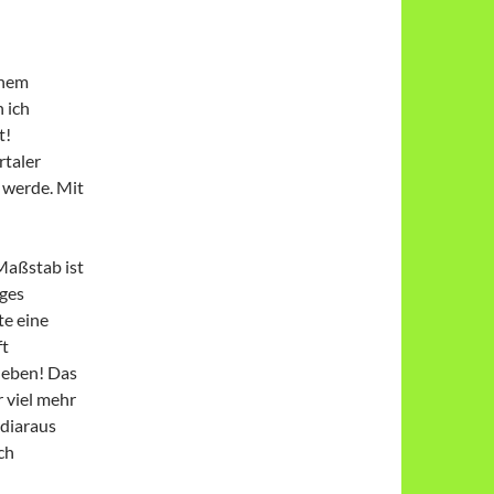
inem
 ich
t!
rtaler
 werde. Mit
Maßstab ist
iges
te eine
ft
leben! Das
 viel mehr
 diaraus
ch