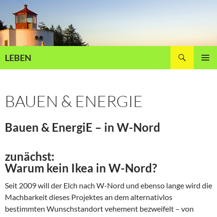
Zum
Inhalt
springen
Suchen
LEBEN
PRIMÄR
MENÜ
BAUEN & ENERGIE
Bauen & EnergiE – in W-Nord
zunächst:
Warum kein Ikea in W-Nord?
Seit 2009 will der Elch nach W-Nord und ebenso lange wird die
Machbarkeit dieses Projektes an dem alternativlos
bestimmten Wunschstandort vehement bezweifelt – von