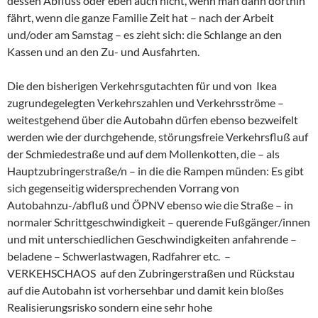
dessen Abfluss oder eben auch nicht, wenn man dann dorthin
fährt, wenn die ganze Familie Zeit hat – nach der Arbeit
und/oder am Samstag – es zieht sich: die Schlange an den
Kassen und an den Zu- und Ausfahrten.
Die den bisherigen Verkehrsgutachten für und von Ikea
zugrundegelegten Verkehrszahlen und Verkehrsströme –
weitestgehend über die Autobahn dürfen ebenso bezweifelt
werden wie der durchgehende, störungsfreie Verkehrsfluß auf
der Schmiedestraße und auf dem Mollenkotten, die – als
Hauptzubringerstraße/n – in die die Rampen münden: Es gibt
sich gegenseitig widersprechenden Vorrang von
Autobahnzu-/abfluß und ÖPNV ebenso wie die Straße – in
normaler Schrittgeschwindigkeit – querende Fußgänger/innen
und mit unterschiedlichen Geschwindigkeiten anfahrende –
beladene – Schwerlastwagen, Radfahrer etc. –
VERKEHSCHAOS auf den Zubringerstraßen und Rückstau
auf die Autobahn ist vorhersehbar und damit kein bloßes
Realisierungsrisko sondern eine sehr hohe