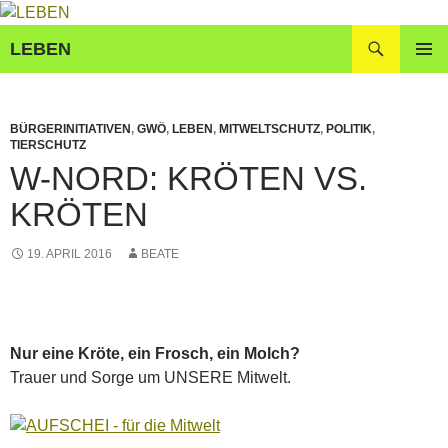
Zum
Inhalt
Suchen
LEBEN
springen
PRIMÄR
MENÜ
BÜRGERINITIATIVEN
,
GWÖ
,
LEBEN
,
MITWELTSCHUTZ
,
POLITIK
,
TIERSCHUTZ
W-NORD: KRÖTEN VS.
KRÖTEN
19. APRIL 2016
BEATE
Nur eine Kröte, ein Frosch, ein Molch?
Trauer und Sorge um UNSERE Mitwelt.