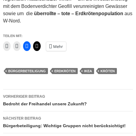
mit dem Bodenverdichter Geofill verunreinigten Gewässer
sowie um die
überrollte – tote – Erdkrötenpopulation
aus
W-Nord.
TEILEN MIT:
Mehr
BÜRGERBETEILIGUNG
ERDKRÖTEN
IKEA
KRÖTEN
Beitragsnavigation
VORHERIGER BEITRAG
Bedroht der Freihandel unsere Zukunft?
NÄCHSTER BEITRAG
Bürgerbeteiligung: Wichtige Gruppen nicht berücksichtigt!