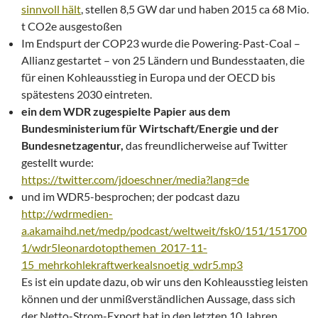
sinnvoll hält
, stellen 8,5 GW dar und haben 2015 ca 68 Mio.
t CO2e ausgestoßen
Im Endspurt der COP23 wurde die Powering-Past-Coal –
Allianz gestartet – von 25 Ländern und Bundesstaaten, die
für einen Kohleausstieg in Europa und der OECD bis
spätestens 2030 eintreten.
ein dem WDR zugespielte Papier aus dem
Bundesministerium für Wirtschaft/Energie und der
Bundesnetzagentur,
das freundlicherweise auf Twitter
gestellt wurde:
https://twitter.com/jdoeschner/media?lang=de
und im WDR5-besprochen; der podcast dazu
http://wdrmedien-
a.akamaihd.net/medp/podcast/weltweit/fsk0/151/151700
1/wdr5leonardotopthemen_2017-11-
15_mehrkohlekraftwerkealsnoetig_wdr5.mp3
Es ist ein update dazu, ob wir uns den Kohleausstieg leisten
können und der unmißverständlichen Aussage, dass sich
der Netto-Strom-Export hat in den letzten 10 Jahren