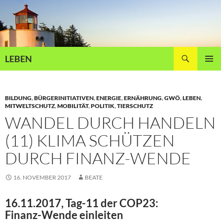
Zum
Inhalt
springen
Suchen
LEBEN
PRIMÄR
MENÜ
BILDUNG
,
BÜRGERINITIATIVEN
,
ENERGIE
,
ERNÄHRUNG
,
GWÖ
,
LEBEN
,
MITWELTSCHUTZ
,
MOBILITÄT
,
POLITIK
,
TIERSCHUTZ
WANDEL DURCH HANDELN
(11) KLIMA SCHÜTZEN
DURCH FINANZ-WENDE
16. NOVEMBER 2017
BEATE
16.11.2017, Tag-11 der COP23:
Finanz-Wende einleiten