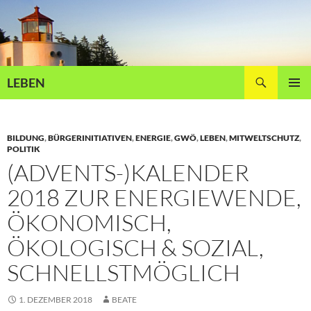
Zum
Inhalt
springen
Suchen
LEBEN
PRIMÄR
MENÜ
BILDUNG
,
BÜRGERINITIATIVEN
,
ENERGIE
,
GWÖ
,
LEBEN
,
MITWELTSCHUTZ
,
POLITIK
(ADVENTS-)KALENDER
2018 ZUR ENERGIEWENDE,
ÖKONOMISCH,
ÖKOLOGISCH & SOZIAL,
SCHNELLSTMÖGLICH
1. DEZEMBER 2018
BEATE