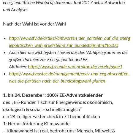
energiepolitische Wahlprüfsteine aus Juni 2017 nebst Antworten
und Analyse:
Nach der Wahl ist vor der Wahl
http://www.sfv.de/artikel/antworten_der_parteien_auf_die_energ
iepolitischen_wahlpruefsteine_zur_bundestags.htm#toc00
Auch hier die wichtigsten Thesen aus den Wahlprogrammen der
großen Parteien zur Energiepolitik und EE-
Aktionen:
https://www.freunde-von-prokon.de/verein/agoe1
https://www.haustec.de/management/enev-und-eeg-abschaffen-
was-die-parteien-nach-der-bundestagswahl-planen
1. bis 24. Dezember: 100% EE-Adventskalender
des „EE-Runder Tisch zur Energiewende: ökonomisch,
ökologisch & sozial – schnellstmöglich“
ein 24-teiliger Faktencheck in 7 Themenblöcken
1: Herausforderung Klimawandel
– Klimawandel ist real, bedroht uns: Mensch, Mitwelt &