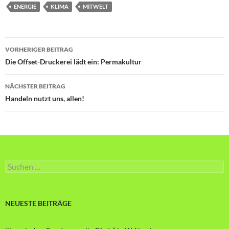
ENERGIE
KLIMA
MITWELT
Beitragsnavigation
VORHERIGER BEITRAG
Die Offset-Druckerei lädt ein: Permakultur
NÄCHSTER BEITRAG
Handeln nutzt uns, allen!
Suche
nach:
NEUESTE BEITRÄGE