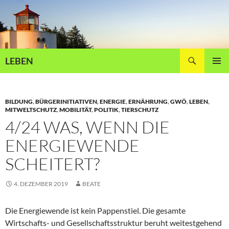
Zum
Inhalt
springen
Suchen
LEBEN
PRIMÄR
MENÜ
BILDUNG
,
BÜRGERINITIATIVEN
,
ENERGIE
,
ERNÄHRUNG
,
GWÖ
,
LEBEN
,
MITWELTSCHUTZ
,
MOBILITÄT
,
POLITIK
,
TIERSCHUTZ
4/24 WAS, WENN DIE
ENERGIEWENDE
SCHEITERT?
4. DEZEMBER 2019
BEATE
Die Energiewende ist kein Pappenstiel. Die gesamte
Wirtschafts- und Gesellschaftsstruktur beruht weitestgehend