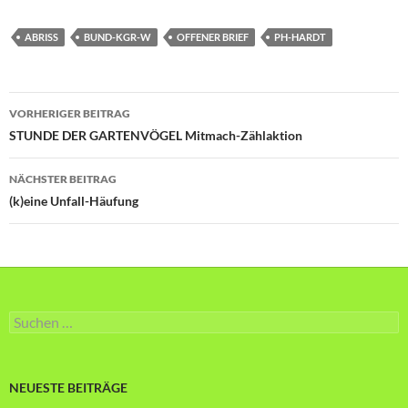
ABRISS
BUND-KGR-W
OFFENER BRIEF
PH-HARDT
Beitragsnavigation
VORHERIGER BEITRAG
STUNDE DER GARTENVÖGEL Mitmach-Zählaktion
NÄCHSTER BEITRAG
(k)eine Unfall-Häufung
Suche
nach:
NEUESTE BEITRÄGE