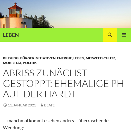
Zum
Inhalt
springen
Suchen
LEBEN
PRIMÄR
MENÜ
BILDUNG
,
BÜRGERINITIATIVEN
,
ENERGIE
,
LEBEN
,
MITWELTSCHUTZ
,
MOBILITÄT
,
POLITIK
ABRISS ZUNÄCHST
GESTOPPT: EHEMALIGE PH
AUF DER HARDT
11. JANUAR 2021
BEATE
… manchmal kommt es eben anders… überraschende
Wendung: