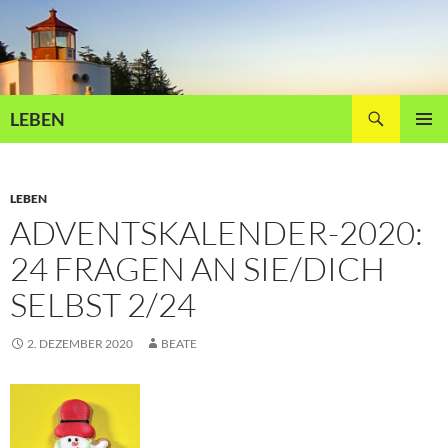
Zum
Inhalt
springen
Suchen
LEBEN
PRIMÄR
MENÜ
LEBEN
ADVENTSKALENDER-2020:
24 FRAGEN AN SIE/DICH
SELBST 2/24
2. DEZEMBER 2020
BEATE