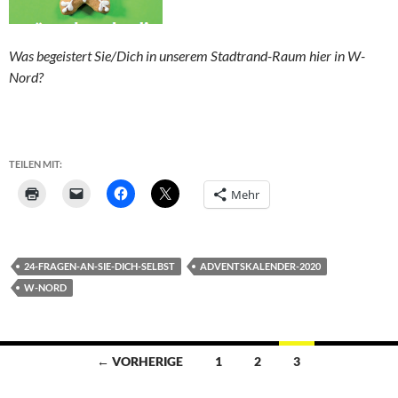
Was begeistert Sie/Dich in unserem Stadtrand-Raum hier in W-
Nord?
TEILEN MIT:
Mehr
24-FRAGEN-AN-SIE-DICH-SELBST
ADVENTSKALENDER-2020
W-NORD
Beitragsnavigation
← VORHERIGE
1
2
3