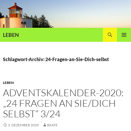
Zum
Inhalt
springen
Suchen
LEBEN
PRIMÄR
MENÜ
Schlagwort-Archiv: 24-Fragen-an-Sie-Dich-selbst
LEBEN
ADVENTSKALENDER-2020:
„24 FRAGEN AN SIE/DICH
SELBST“ 3/24
3. DEZEMBER 2020
BEATE