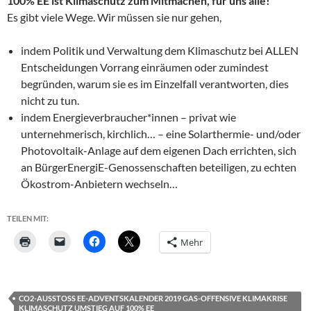
100% EE
ist Klimaschutz zum Mitmachen, für uns alle!
Es gibt viele Wege. Wir müssen sie nur gehen,
indem Politik und Verwaltung dem Klimaschutz bei ALLEN
Entscheidungen Vorrang einräumen oder zumindest
begründen, warum sie es im Einzelfall verantworten, dies
nicht zu tun.
indem Energieverbraucher*innen – privat wie
unternehmerisch, kirchlich… – eine Solarthermie- und/oder
Photovoltaik-Anlage auf dem eigenen Dach errichten, sich
an BürgerEnergiE-Genossenschaften beteiligen, zu echten
Ökostrom-Anbietern wechseln…
TEILEN MIT:
Mehr
CO2-AUSSTOSS EE-ADVENTSKALENDER 2019 GAS-OFFENSIVE KLIMAKRISE K
LIMASCHUTZ UMSTIEG AUF 100% EE