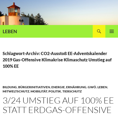
Zum
Inhalt
springen
Suchen
LEBEN
PRIMÄR
MENÜ
Schlagwort-Archiv: CO2-Ausstoß EE-Adventskalender
2019 Gas-Offensive Klimakrise Klimaschutz Umstieg auf
100% EE
BILDUNG
,
BÜRGERINITIATIVEN
,
ENERGIE
,
ERNÄHRUNG
,
GWÖ
,
LEBEN
,
MITWELTSCHUTZ
,
MOBILITÄT
,
POLITIK
,
TIERSCHUTZ
3/24 UMSTIEG AUF 100% EE
STATT ERDGAS-OFFENSIVE