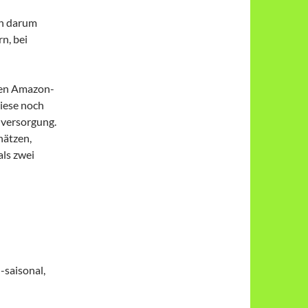
en darum
n, bei
ten Amazon-
iese noch
hversorgung.
hätzen,
als zwei
-saisonal,