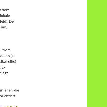
n dort
lokale
eld). Der
g um,
r Strom
Balkon (zu
tikelreihe)
giE-
elegt
rliehen, die
rientiert: