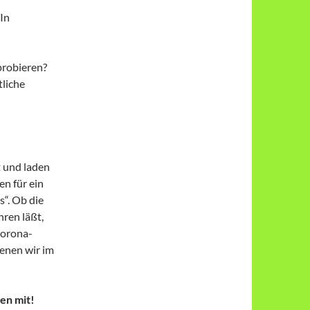
 In
probieren?
tliche
t und laden
n für ein
s“. Ob die
ren läßt,
 Corona-
denen wir im
en mit!