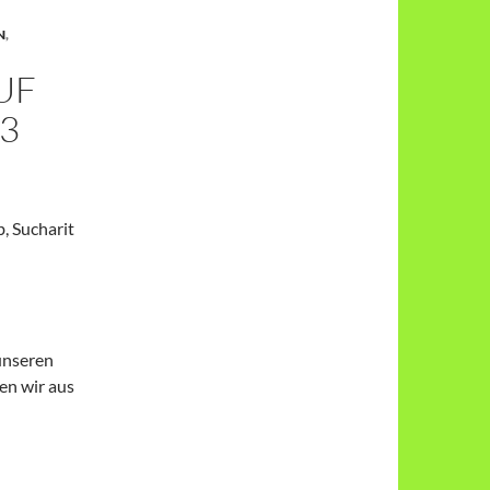
N
,
UF
V3
, Sucharit
 unseren
en wir aus