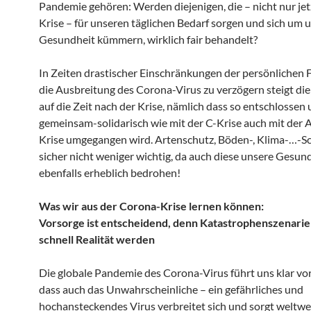
Pandemie gehören: Werden diejenigen, die – nicht nur jetz
Krise – für unseren täglichen Bedarf sorgen und sich um 
Gesundheit kümmern, wirklich fair behandelt?
In Zeiten drastischer Einschränkungen der persönlichen F
die Ausbreitung des Corona-Virus zu verzögern steigt di
auf die Zeit nach der Krise, nämlich dass so entschlossen
gemeinsam-solidarisch wie mit der C-Krise auch mit der A
Krise umgegangen wird. Artenschutz, Böden-, Klima-…-Sc
sicher nicht weniger wichtig, da auch diese unsere Gesun
ebenfalls erheblich bedrohen!
Was wir aus der Corona-Krise lernen können:
Vorsorge ist entscheidend, denn Katastrophenszenari
schnell Realität werden
Die globale Pandemie des Corona-Virus führt uns klar vo
dass auch das Unwahrscheinliche – ein gefährliches und
hochansteckendes Virus verbreitet sich und sorgt weltwei