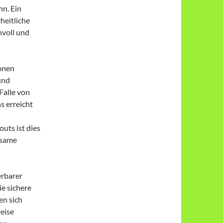
n. Ein
zheitliche
voll und
ionen
und
Falle von
s erreicht
uts ist dies
ksame
erbarer
e sichere
en sich
eise