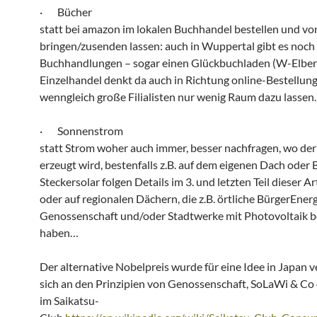
· Bücher
statt bei amazon im lokalen Buchhandel bestellen und vo
bringen/zusenden lassen: auch in Wuppertal gibt es noch 
Buchhandlungen – sogar einen Glückbuchladen (W-Elberf
Einzelhandel denkt da auch in Richtung online-Bestellun
wenngleich große Filialisten nur wenig Raum dazu lassen.
· Sonnenstrom
statt Strom woher auch immer, besser nachfragen, wo de
erzeugt wird, bestenfalls z.B. auf dem eigenen Dach oder 
Steckersolar folgen Details im 3. und letzten Teil dieser Ar
oder auf regionalen Dächern, die z.B. örtliche BürgerEner
Genossenschaft und/oder Stadtwerke mit Photovoltaik b
haben…
Der alternative Nobelpreis wurde für eine Idee in Japan ve
sich an den Prinzipien von Genossenschaft, SoLaWi & Co o
im Saikatsu-