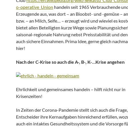
Club
https://en.wikipedia.org/wiki/Seikatsu_Club_Con
o-operative_Union
handeln seit 1965 Verbrauchende un
Erzeugende aus, was dort – an Bioobst- und -gemüse – a
bzw. – an Milch, Seife… – erzeugt wird und wieviel es kost
bietet allen Beteiligten kurze Wege sowie Planungssicherh
saisonal-regionale Nahrung nebst Preisstabilität und de
auch sichere Einnahmen. Prima Idee, gerne gleich nachm
hier!
Nach der C-Krise so auch die A-, B-, K-…Krise angehen
Ehrlichkeit und gemeinsames handeln – hilft nicht nur in
Krisenzeiten!
In Zeiten der Corona-Pandemie stellt sich auch die Frage,
Entscheider ihre Kernaufgaben hinreichend erfüllen, wozu
auch ein intaktes Gesundheitssystem und die Vorsorge fü