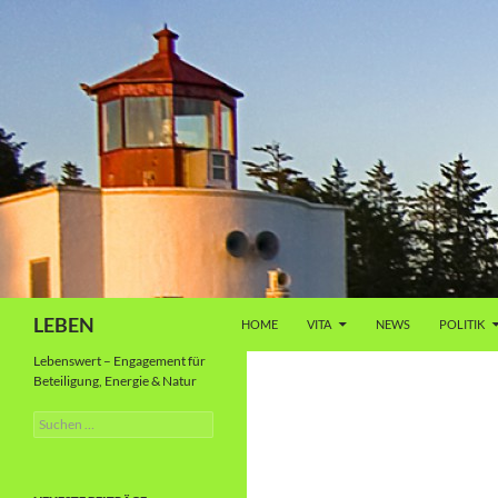
Zum
Inhalt
springen
Suchen
LEBEN
HOME
VITA
NEWS
POLITIK
Lebenswert – Engagement für
Beteiligung, Energie & Natur
Suche
nach: