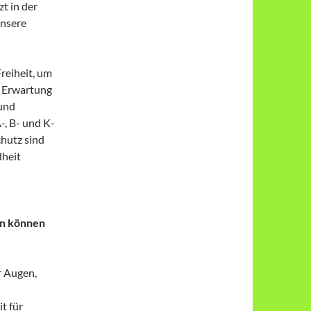
t in der
unsere
reiheit, um
e Erwartung
 und
-, B- und K-
hutz sind
dheit
en können
r Augen,
t für