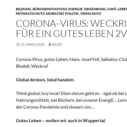
BILDUNG
,
BÜRGERINITIATIVEN
,
ENERGIE
,
ERNÄHRUNG
,
GWÖ
,
LEBE
MITWELTSCHUTZ
,
MOBILITÄT
,
POLITIK
,
TIERSCHUTZ
CORONA–VIRUS: WECKR
FÜR EIN GUTES LEBEN 2
31. MÄRZ 2020
BEATE
Corona-Virus, gutes Leben, Hans-Josef Fell, Saikatsu-Club
Bhakdi, Weckruf
Global denken, lokal handeln
.
Think global, buy local! Eben darum geht es – egal ob bei
Nahrungsmitteln, bei Büchern, bei unserer EnergiE… Lern
der Corona-Pandemie und steuern um…
Gutes Leben – wollen wir auch in Wuppertal