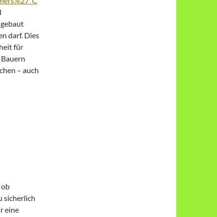
sumers%27_C
d
ngebaut
en darf. Dies
eit für
n Bauern
achen – auch
 ob
 sicherlich
r eine