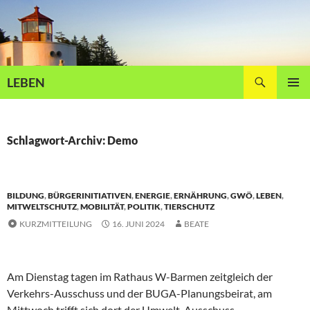
Zum
Inhalt
springen
Suchen
LEBEN
PRIMÄR
MENÜ
Schlagwort-Archiv: Demo
BILDUNG
,
BÜRGERINITIATIVEN
,
ENERGIE
,
ERNÄHRUNG
,
GWÖ
,
LEBEN
,
MITWELTSCHUTZ
,
MOBILITÄT
,
POLITIK
,
TIERSCHUTZ
KURZMITTEILUNG
16. JUNI 2024
BEATE
Am Dienstag tagen im Rathaus W-Barmen zeitgleich der
Verkehrs-Ausschuss und der BUGA-Planungsbeirat, am
Mittwoch trifft sich dort der Umwelt-Ausschuss.