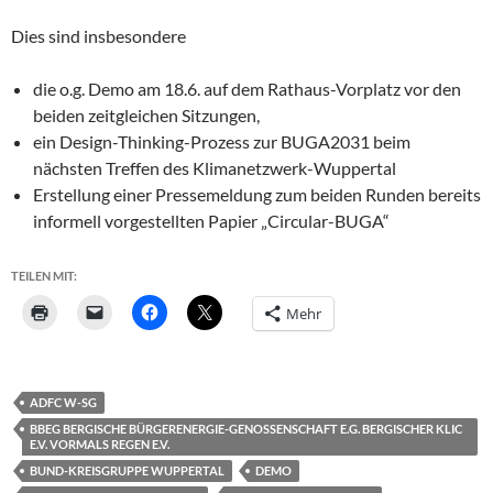
Dies sind insbesondere
die o.g. Demo am 18.6. auf dem Rathaus-Vorplatz vor den
beiden zeitgleichen Sitzungen,
ein Design-Thinking-Prozess zur BUGA2031 beim
nächsten Treffen des Klimanetzwerk-Wuppertal
Erstellung einer Pressemeldung zum beiden Runden bereits
informell vorgestellten Papier „Circular-BUGA“
TEILEN MIT:
Mehr
ADFC W-SG
BBEG BERGISCHE BÜRGERENERGIE-GENOSSENSCHAFT E.G. BERGISCHER KLIC
E.V. VORMALS REGEN E.V.
BUND-KREISGRUPPE WUPPERTAL
DEMO