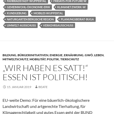
FAHRRADSTADT WUPPERTAL
FRIDAYS-FOR-FUTURE W
GEMEINWOHL-ÖKONOMIE-ERW
KLIMANETZWERK-W
KUNDGEBUNG
MOBILES WUPPERTAL
NATURGARTEN BERGISCHE REGION
PLANUNGSBEIRAT-BUGA
UMWELT-AUSSCHUSS
VERKEHRSAUSSCHUSS
BILDUNG
,
BÜRGERINITIATIVEN
,
ENERGIE
,
ERNÄHRUNG
,
GWÖ
,
LEBEN
,
MITWELTSCHUTZ
,
MOBILITÄT
,
POLITIK
,
TIERSCHUTZ
„WIR HABEN ES SATT!“
ESSEN IST POLITISCH!
15. JANUAR 2019
BEATE
EU-weite Demo: Für eine bäuerlich-ökologischere
Landwirtschaft und artgerechte Tierhaltung, für
Klimagerechtigkeit und gutes Essen geht der BUND