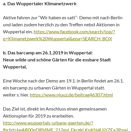
a. Das Wuppertaler Klimanetzwerk
Aktive fahren zur “Wir haben es satt”- Demo mit nach Berlin
und laden zudem herzlich zu den Treffen nebst Aktionen in
Wuppertal ein.
https://www.facebook.com/search/top/?
q=Klimanetzwerk%20Wuppertal&epa=SEARCH_BOX
b. Das barcamp am 26.1.2019 in Wuppertal:
Neue wilde und schöne Gärten für die essbare Stadt
Wuppertal,
Eine Woche nach der Demo am 19.1. in Berlin findet am 26.1.
ein barcamp zu urbanen Gärten in Wuppertal statt.
weiter s. hier.
https://www.njuuz.de/beitrag46307.html
Das Ziel ist, direkt im Anschluss einen gemeinsamen
Aktionsplan für 2019 zu erarbeiten.
http://www.wuppertals-urbane-gaerten.de/?
fbclid=IwAR00nDRMMF_212evl_EkcgkLKnKN4UjYZEa3Pswi