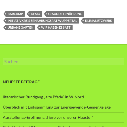
BARCAMP
DEMO
GESUNDE ERNÄHRUNG
INITIATIVKREIS ERNÄHRUNGSRAT WUPPERTAL
KLIMANETZWERK
URBANE GÄRTEN
WIR HABEN ES SATT
Suche
nach:
NEUESTE BEITRÄGE
literarischer Rundgang „alte Pfade“ in W-Nord
Überblick mit Linksammlung zur Energiewende-Gemengelage
Ausstellungs-Eröffnung „Tiere vor unserer Haustür“