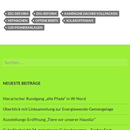
EEG-DEFORM
EEG-REFORM
KAMPAGNE DÄCHER VOLLPACKEN
MITMACHEN
OFFENE BRIEFE
SOLAROFFENSIVE
Ü20-PIONIERANLAGEN
Suche
nach:
NEUESTE BEITRÄGE
literarischer Rundgang „alte Pfade“ in W-Nord
Überblick mit Linksammlung zur Energiewende-Gemengelage
Ausstellungs-Eröffnung „Tiere vor unserer Haustür“
Gute Nachricht 24, gemeinsam Gutes bewegen – Frohes Fest