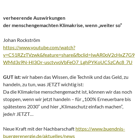
verheerende Auswirkungen
der menschengemachten Klimakrise, wenn „weiter so“
Johan Rockström
https://www.youtube.com/watch?
v=C51RZzTVzwk&feature=share&fbclid=IwAR0oV2cHxZ7G9
WMd3s9N-HI3Or-usctvvoVbFeO7_LghPYKoUC5zCAc8_7U
GUT ist:
wir haben das Wissen, die Technik und das Geld, zu
handeln, zu tun, was JETZT wichtig ist:
Da die Klimakrise menschengemacht ist, können wir das noch
stoppen, wenn wir jetzt handeln – für „100% Erneuerbare bis
spätestens 2030“ und hier „Klimaschutz einfach machen“,
jede/r JETZT…
Neue Kraft mit der Nachbarschaft
https://www.buendnis-
buergerenergie.de/aktuelles/news