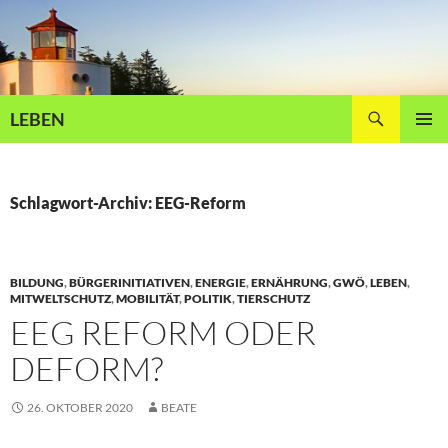
Zum
Inhalt
springen
Suchen
LEBEN
PRIMÄR
MENÜ
Schlagwort-Archiv: EEG-Reform
BILDUNG
,
BÜRGERINITIATIVEN
,
ENERGIE
,
ERNÄHRUNG
,
GWÖ
,
LEBEN
,
MITWELTSCHUTZ
,
MOBILITÄT
,
POLITIK
,
TIERSCHUTZ
EEG REFORM ODER
DEFORM?
26. OKTOBER 2020
BEATE