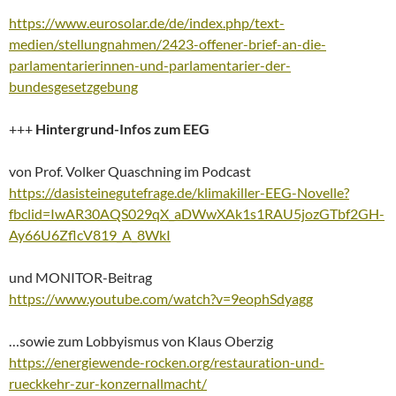
https://www.eurosolar.de/de/index.php/text-
medien/stellungnahmen/2423-offener-brief-an-die-
parlamentarierinnen-und-parlamentarier-der-
bundesgesetzgebung
+++
Hintergrund-Infos zum EEG
von Prof. Volker Quaschning im Podcast
https://dasisteinegutefrage.de/klimakiller-EEG-Novelle?
fbclid=IwAR30AQS029qX_aDWwXAk1s1RAU5jozGTbf2GH-
Ay66U6ZflcV819_A_8WkI
und MONITOR-Beitrag
https://www.youtube.com/watch?v=9eophSdyagg
…sowie zum Lobbyismus von Klaus Oberzig
https://energiewende-rocken.org/restauration-und-
rueckkehr-zur-konzernallmacht/