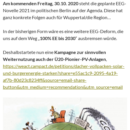
Am kommenden Freitag, 30.10. 2020
steht die geplante EEG-
Novelle 2021 im politischen Berlin auf der Agenda. Diese hat
ganz konkrete Folgen auch für Wuppertal/die Region…
In der bisherigen Form wäre es eine weitere EEG-Deform, die
uns auf dem Weg „
100% EE bis 2030
“ ausbremsen würde.
Deshalbstartete nun eine
Kampagne zur sinnvollen
Weiternutzung auch der Ü20-Pionier-PV-Anlagen
,
https://weact.campact.de/petitions/dacher-vollpacken-solar-
und-burgerenergie-starken?share=e55ac1c9-2095-4a19-
af7b-80d23c8234ff&source=email-share-
button&utm_medium=recommendation&utm_source=email