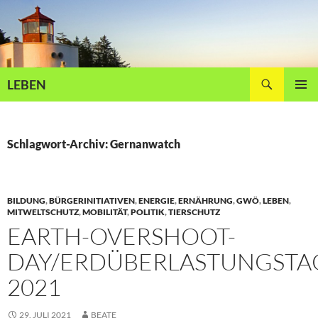
Zum
Inhalt
springen
Suchen
LEBEN
PRIMÄR
MENÜ
Schlagwort-Archiv: Gernanwatch
BILDUNG
,
BÜRGERINITIATIVEN
,
ENERGIE
,
ERNÄHRUNG
,
GWÖ
,
LEBEN
,
MITWELTSCHUTZ
,
MOBILITÄT
,
POLITIK
,
TIERSCHUTZ
EARTH-OVERSHOOT-
DAY/ERDÜBERLASTUNGSTA
2021
29. JULI 2021
BEATE