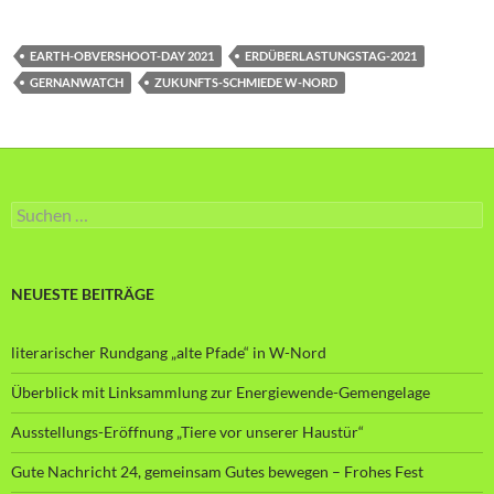
EARTH-OBVERSHOOT-DAY 2021
ERDÜBERLASTUNGSTAG-2021
GERNANWATCH
ZUKUNFTS-SCHMIEDE W-NORD
Suche
nach:
NEUESTE BEITRÄGE
literarischer Rundgang „alte Pfade“ in W-Nord
Überblick mit Linksammlung zur Energiewende-Gemengelage
Ausstellungs-Eröffnung „Tiere vor unserer Haustür“
Gute Nachricht 24, gemeinsam Gutes bewegen – Frohes Fest