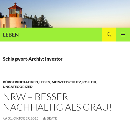
Zum
Inhalt
springen
Suchen
LEBEN
PRIMÄR
MENÜ
Schlagwort-Archiv: Investor
BÜRGERINITIATIVEN
,
LEBEN
,
MITWELTSCHUTZ
,
POLITIK
,
UNCATEGORIZED
NRW – BESSER
NACHHALTIG ALS GRAU!
31. OKTOBER 2015
BEATE