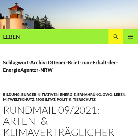
Zum
Inhalt
springen
Suchen
LEBEN
PRIMÄR
MENÜ
Schlagwort-Archiv: Offener-Brief-zum-Erhalt-der-
EnergieAgentzr-NRW
BILDUNG
,
BÜRGERINITIATIVEN
,
ENERGIE
,
ERNÄHRUNG
,
GWÖ
,
LEBEN
,
MITWELTSCHUTZ
,
MOBILITÄT
,
POLITIK
,
TIERSCHUTZ
RUNDMAIL 09/2021:
ARTEN- &
KLIMAVERTRÄGLICHER