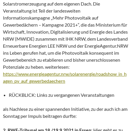
Solarstromerzeugung auf dem eigenen Dach. Die
Veranstaltung ist Teil der landesweiten
Informationskampagne „Mehr Photovoltaik auf
Gewerbedächern – Kampagne 2021+“, die das Ministerium für
Wirtschaft, Innovation, Digitalisierung und Energie des Landes
NRW (MWIDE) zusammen mit IHK NRW, dem Landesverband
Erneuerbare Energien LEE NRW und der EnergieAgentur.NRW
ins Leben gerufen hat, um die Photovoltaik konsequent im
Gewerbebereich zu etablieren und bisher unerschlossenen
Potenziale zu heben. weiterlesen:
https://www.energieagentur.nrw/solarenergie/roadshow_in_h
agen_pv_auf_gewerbedaechern
RÜCKBLICK: Links zu vergangenen Veranstaltungen
als Nachlese zu einer spannenden Initiative, zu der auch ich am
Sonntag per Impuls beitragen durfte:
2. RWE-Tribunal am 18./19.9.2021 in Essen
: Hier geht es zu