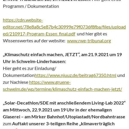
Programm / Dokumentation
https://cdn.website-
editor.net/78e8a8c5e87b4c30999e79f0736f8fba/files/upload
ed/210917-Program-Essen_final.pdf
und hier gibt es
Wissenswertes auf der website:
www.rwe-tribunal.org
„Klimaschutz einfach machen, JETZT“, am 21.9.2021 um 19
Uhr in Schwelm-Linderhausen:
Hier geht es zur Einladung/
Dokumentation
https://www.njuuz.de/beitrag67350.html
und
zur Nachlese
https://www.gruene-
schwelm.de/wp/termine/klimaschutz-einfach-machen-jetzt/
„Solar-Decathlon/SDE mit anschließendem Living-Lab 2022“
am Mittwoch, 22.9.2021 um 19 Uhr in der ehemaligen
Glaserei – am Mirker Bahnhof/Utopiastadt/Nordbahntrasse
zum
Auftakt unserer 3-teiligen Reihe „klimaverträglich