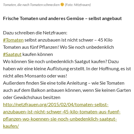
Tomaten, die nach Tomaten schmecken
(Foto: Nttzfrauen)
Frische Tomaten und anderes Gemüse – selbst angebaut
Dazu schreiben die Netzfrauen:
#Tomaten
selbst anzubauen ist nicht schwer – 45 Kilo
Tomaten aus fünf Pflanzen! Wo Sie noch unbedenklich
#Saatgut
kaufen können
Wo können Sie noch unbedenklich Saatgut kaufen? Dazu
haben wir eine kleine Auflistung erstellt. In der Hoffnung, es ist
nicht alles Monsanto oder was!
Außerdem finden Sie eine tolle Anleitung – wie Sie Tomaten
auch auf dem Balkon anbauen können, wenn Sie keinen Garten
oder Gewächshaus besitzen
http://netzfrauen.org/
2015/02/04/
tomaten-selbst-
anzubauen-is
t-nicht-schwer-45-kilo-tom
aten-aus-fuenf-
pflanzen-wo
-koennen-sie-noch-unbedenk
lich-saatgut-
kaufen/