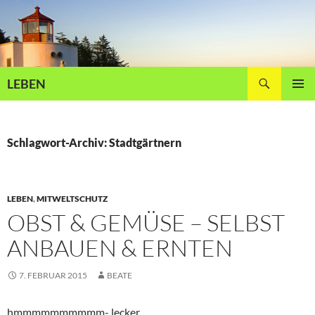
Zum
Inhalt
springen
Suchen
LEBEN
PRIMÄR
MENÜ
Schlagwort-Archiv: Stadtgärtnern
LEBEN
,
MITWELTSCHUTZ
OBST & GEMÜSE – SELBST
ANBAUEN & ERNTEN
7. FEBRUAR 2015
BEATE
hmmmmmmmmmm- lecker,