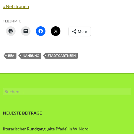
#Netzfrauen
TEILEN MIT:
Mehr
BEA
NAHRUNG
STADTGÄRTNERN
Suche
nach:
NEUESTE BEITRÄGE
literarischer Rundgang „alte Pfade“ in W-Nord