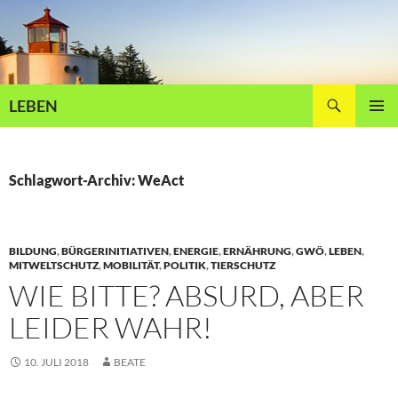
Zum
Inhalt
springen
Suchen
LEBEN
PRIMÄR
MENÜ
Schlagwort-Archiv: WeAct
BILDUNG
,
BÜRGERINITIATIVEN
,
ENERGIE
,
ERNÄHRUNG
,
GWÖ
,
LEBEN
,
MITWELTSCHUTZ
,
MOBILITÄT
,
POLITIK
,
TIERSCHUTZ
WIE BITTE? ABSURD, ABER
LEIDER WAHR!
10. JULI 2018
BEATE