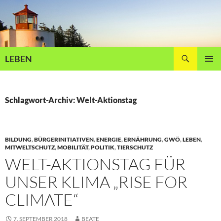
Zum
Inhalt
springen
Suchen
LEBEN
PRIMÄR
MENÜ
Schlagwort-Archiv: Welt-Aktionstag
BILDUNG
,
BÜRGERINITIATIVEN
,
ENERGIE
,
ERNÄHRUNG
,
GWÖ
,
LEBEN
,
MITWELTSCHUTZ
,
MOBILITÄT
,
POLITIK
,
TIERSCHUTZ
WELT-AKTIONSTAG FÜR
UNSER KLIMA „RISE FOR
CLIMATE“
7. SEPTEMBER 2018
BEATE