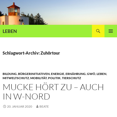
Zum
Inhalt
springen
Suchen
LEBEN
PRIMÄR
MENÜ
Schlagwort-Archiv: Zuhörtour
BILDUNG
,
BÜRGERINITIATIVEN
,
ENERGIE
,
ERNÄHRUNG
,
GWÖ
,
LEBEN
,
MITWELTSCHUTZ
,
MOBILITÄT
,
POLITIK
,
TIERSCHUTZ
MUCKE HÖRT ZU – AUCH
IN W-NORD
20. JANUAR 2020
BEATE