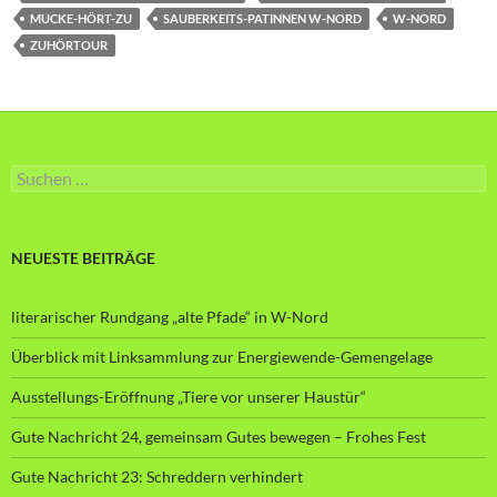
MUCKE-HÖRT-ZU
SAUBERKEITS-PATINNEN W-NORD
W-NORD
ZUHÖRTOUR
Suche
nach:
NEUESTE BEITRÄGE
literarischer Rundgang „alte Pfade“ in W-Nord
Überblick mit Linksammlung zur Energiewende-Gemengelage
Ausstellungs-Eröffnung „Tiere vor unserer Haustür“
Gute Nachricht 24, gemeinsam Gutes bewegen – Frohes Fest
Gute Nachricht 23: Schreddern verhindert