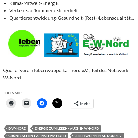
Klima-Mitwelt-EnergiE,
Verkehrsaufkommen/-sicherheit
Quartiersentwicklung-Gesundheit-(Rest-)Lebensqualität…
Quelle: Verein leben wuppertal-nord e.V. , Teil des Netzwerk
W-Nord
TEILEN MIT:
Mehr
E-W-NORD
ENERGIE ZUM LEBEN - AUCH IN W-NORD
GRÜNFLÄCHEN-PATINNEN W-NORD
LEBEN WUPPERTAL-NORD EV