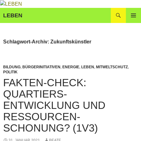
Zum
Inhalt
Suchen
LEBEN
springen
PRIMÄR
MENÜ
Schlagwort-Archiv: Zukunftskünstler
BILDUNG
,
BÜRGERINITIATIVEN
,
ENERGIE
,
LEBEN
,
MITWELTSCHUTZ
,
POLITIK
FAKTEN-CHECK:
QUARTIERS-
ENTWICKLUNG UND
RESSOURCEN-
SCHONUNG? (1V3)
31. JANUAR 2021
BEATE