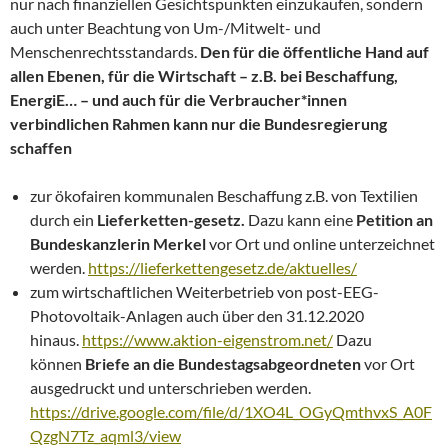
nur nach finanziellen Gesichtspunkten einzukaufen, sondern
auch unter Beachtung von Um-/Mitwelt- und
Menschenrechtsstandards.
Den für die öffentliche Hand auf
allen Ebenen, für die Wirtschaft – z.B. bei Beschaffung,
EnergiE… – und auch für die Verbraucher*innen
verbindlichen Rahmen kann nur die Bundesregierung
schaffen
zur ökofairen kommunalen Beschaffung z.B. von Textilien
durch ein
Lieferketten-gesetz.
Dazu kann eine
Petition an
Bundeskanzlerin Merkel
vor Ort und online unterzeichnet
werden.
https://lieferkettengesetz.de/aktuelles/
zum wirtschaftlichen Weiterbetrieb von post-EEG-
Photovoltaik-Anlagen auch über den 31.12.2020
hinaus.
https://www.aktion-eigenstrom.net/
Dazu
können
Briefe an die Bundestagsabgeordneten
vor Ort
ausgedruckt und unterschrieben werden.
https://drive.google.com/file/d/1XO4L_OGyQmthvxS_A0F
QzgN7Tz_aqml3/view