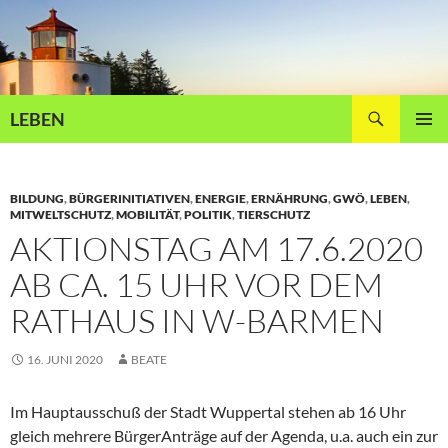
Zum
Inhalt
springen
Suchen
LEBEN
PRIMÄR
MENÜ
BILDUNG
,
BÜRGERINITIATIVEN
,
ENERGIE
,
ERNÄHRUNG
,
GWÖ
,
LEBEN
,
MITWELTSCHUTZ
,
MOBILITÄT
,
POLITIK
,
TIERSCHUTZ
AKTIONSTAG AM 17.6.2020
AB CA. 15 UHR VOR DEM
RATHAUS IN W-BARMEN
16. JUNI 2020
BEATE
Im Hauptausschuß der Stadt Wuppertal stehen ab 16 Uhr
gleich mehrere BürgerAnträge auf der Agenda, u.a. auch ein zur