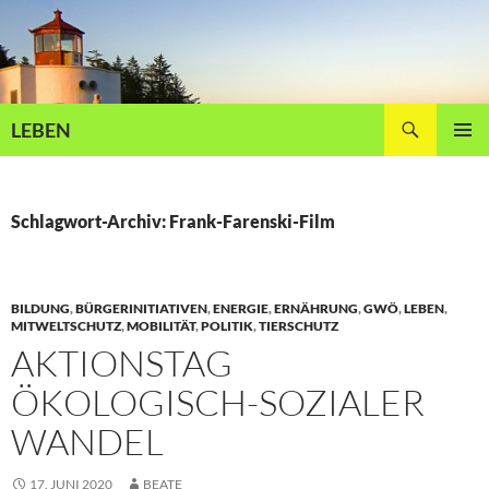
Zum
Inhalt
springen
Suchen
LEBEN
PRIMÄR
MENÜ
Schlagwort-Archiv: Frank-Farenski-Film
BILDUNG
,
BÜRGERINITIATIVEN
,
ENERGIE
,
ERNÄHRUNG
,
GWÖ
,
LEBEN
,
MITWELTSCHUTZ
,
MOBILITÄT
,
POLITIK
,
TIERSCHUTZ
AKTIONSTAG
ÖKOLOGISCH-SOZIALER
WANDEL
17. JUNI 2020
BEATE