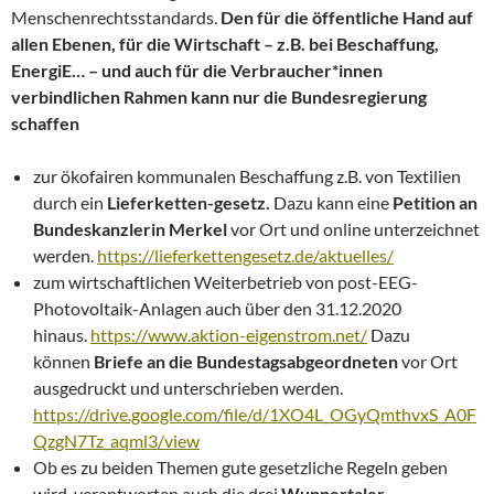
Menschenrechtsstandards.
Den für die öffentliche Hand auf
allen Ebenen, für die Wirtschaft – z.B. bei Beschaffung,
EnergiE… – und auch für die Verbraucher*innen
verbindlichen Rahmen kann nur die Bundesregierung
schaffen
zur ökofairen kommunalen Beschaffung z.B. von Textilien
durch ein
Lieferketten-gesetz.
Dazu kann eine
Petition an
Bundeskanzlerin Merkel
vor Ort und online unterzeichnet
werden.
https://lieferkettengesetz.de/aktuelles/
zum wirtschaftlichen Weiterbetrieb von post-EEG-
Photovoltaik-Anlagen auch über den 31.12.2020
hinaus.
https://www.aktion-eigenstrom.net/
Dazu
können
Briefe an die Bundestagsabgeordneten
vor Ort
ausgedruckt und unterschrieben werden.
https://drive.google.com/file/d/1XO4L_OGyQmthvxS_A0F
QzgN7Tz_aqml3/view
Ob es zu beiden Themen gute gesetzliche Regeln geben
wird, verantworten auch die drei
Wuppertaler