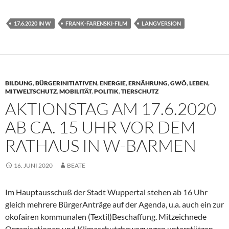
17.6.2020 IN W
FRANK-FARENSKI-FILM
LANGVERSION
BILDUNG
,
BÜRGERINITIATIVEN
,
ENERGIE
,
ERNÄHRUNG
,
GWÖ
,
LEBEN
,
MITWELTSCHUTZ
,
MOBILITÄT
,
POLITIK
,
TIERSCHUTZ
AKTIONSTAG AM 17.6.2020
AB CA. 15 UHR VOR DEM
RATHAUS IN W-BARMEN
16. JUNI 2020
BEATE
Im Hauptausschuß der Stadt Wuppertal stehen ab 16 Uhr
gleich mehrere BürgerAnträge auf der Agenda, u.a. auch ein zur
okofairen kommunalen (Textil)Beschaffung. Mitzeichnede
Organisationen und Klimaschutzbewegungen unterstützen