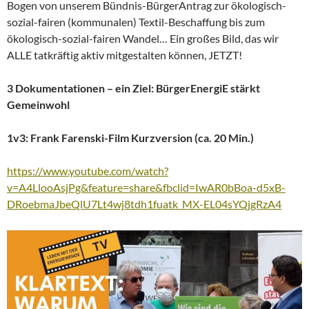
Bogen von unserem Bündnis-BürgerAntrag zur ökologisch-
sozial-fairen (kommunalen) Textil-Beschaffung bis zum
ökologisch-sozial-fairen Wandel… Ein großes Bild, das wir
ALLE tatkräftig aktiv mitgestalten können, JETZT!
3 Dokumentationen
– ein Ziel: BürgerEnergiE
stärkt
Gemeinwohl
1v3: Frank Farenski-Film Kurzversion (ca. 20 Min.)
https://www.youtube.com/watch?
v=A4LlooAsjPg&feature=share&fbclid=IwAR0bBoa-d5xB-
DRoebmaJbeQlU7Lt4wj8tdh1fuatk_MX-EL04sYQjgRzA4