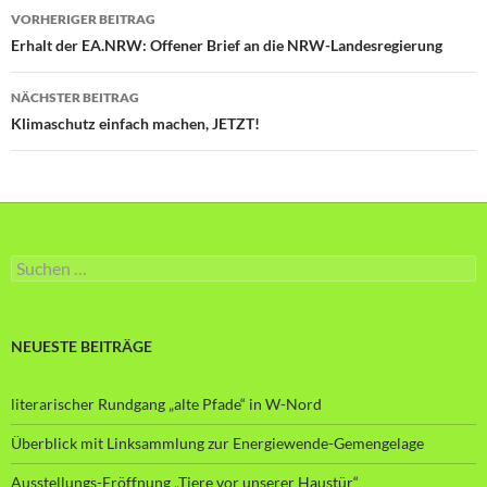
Beitragsnavigation
VORHERIGER BEITRAG
Erhalt der EA.NRW: Offener Brief an die NRW-Landesregierung
NÄCHSTER BEITRAG
Klimaschutz einfach machen, JETZT!
Suche
nach:
NEUESTE BEITRÄGE
literarischer Rundgang „alte Pfade“ in W-Nord
Überblick mit Linksammlung zur Energiewende-Gemengelage
Ausstellungs-Eröffnung „Tiere vor unserer Haustür“