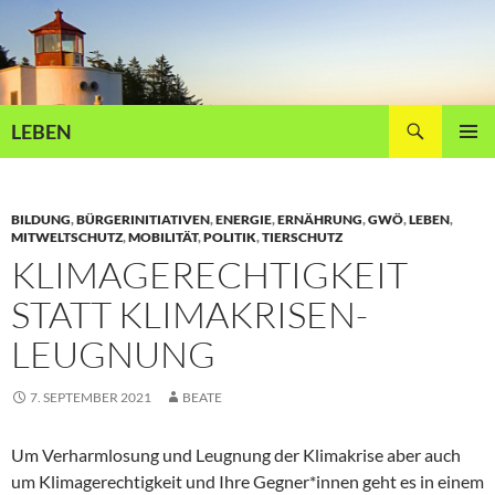
Zum
Inhalt
springen
Suchen
LEBEN
PRIMÄR
MENÜ
BILDUNG
,
BÜRGERINITIATIVEN
,
ENERGIE
,
ERNÄHRUNG
,
GWÖ
,
LEBEN
,
MITWELTSCHUTZ
,
MOBILITÄT
,
POLITIK
,
TIERSCHUTZ
KLIMAGERECHTIGKEIT
STATT KLIMAKRISEN-
LEUGNUNG
7. SEPTEMBER 2021
BEATE
Um Verharmlosung und Leugnung der Klimakrise aber auch
um Klimagerechtigkeit und Ihre Gegner*innen geht es in einem