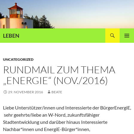
Zum
Inhalt
springen
Suchen
LEBEN
PRIMÄR
MENÜ
UNCATEGORIZED
RUNDMAIL ZUM THEMA
„ENERGIE“ (NOV./2016)
29. NOVEMBER 2016
BEATE
Liebe Unterstützer/innen und Interessierte der BürgerEnergiE,
sehr geehrte/liebe an W-Nord, zukunftsfähiger
Stadtentwicklung und darüber hinaus Interessierte
Nachbar*innen und EnergiE-Bürger*innen,