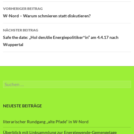
Beitragsnavigation
VORHERIGER BEITRAG
W-Nord – Warum schmieren statt diskutieren?
NÄCHSTER BEITRAG
Safe the date: „Hol den/die Energiepolitiker*in“ am 4.4.17 nach
Wuppertal
Suche
nach:
NEUESTE BEITRÄGE
literarischer Rundgang „alte Pfade“ in W-Nord
Überblick mit Linksammlung zur Energiewende-Gemengelage