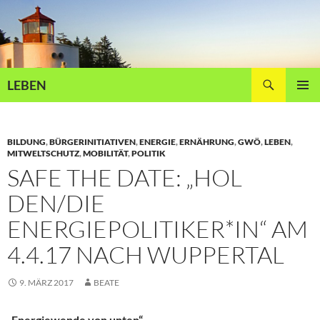
Zum
Inhalt
springen
Suchen
LEBEN
PRIMÄR
MENÜ
BILDUNG
,
BÜRGERINITIATIVEN
,
ENERGIE
,
ERNÄHRUNG
,
GWÖ
,
LEBEN
,
MITWELTSCHUTZ
,
MOBILITÄT
,
POLITIK
SAFE THE DATE: „HOL
DEN/DIE
ENERGIEPOLITIKER*IN“ AM
4.4.17 NACH WUPPERTAL
9. MÄRZ 2017
BEATE
„Energiewende von unten“