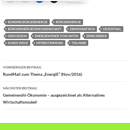
BÜNDNIS BÜRGERENERGIE
BÜRGERENERGIE
BÜRGERENERGIEGENOSSENSCHAFT
DEMOKRATISCH
DEZENTRAL
DISKUSSION
ENERGIEWENDE VON UNTEN
ERNEUERBAR
KURZE WEGE
MITBESTIMMUNG
TEILHABE
Beitragsnavigation
VORHERIGER BEITRAG
RundMail zum Thema „EnergiE“ (Nov./2016)
NÄCHSTER BEITRAG
Gemeinwohl-Ökonomie – ausgezeichnet als Alternatives
Wirtschaftsmodell