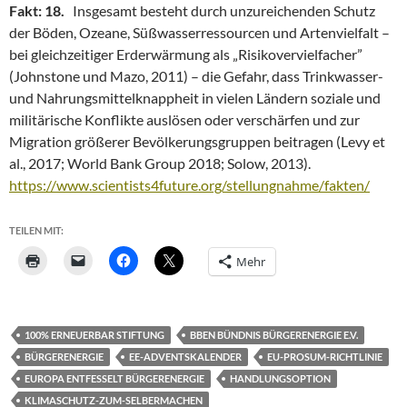
Fakt:
18.
Insgesamt besteht durch unzureichenden Schutz
der Böden, Ozeane, Süßwasserressourcen und Artenvielfalt –
bei gleichzeitiger Erderwärmung als „Risikovervielfacher”
(Johnstone und Mazo, 2011) – die Gefahr, dass Trinkwasser-
und Nahrungsmittelknappheit in vielen Ländern soziale und
militärische Konflikte auslösen oder verschärfen und zur
Migration größerer Bevölkerungsgruppen beitragen (Levy et
al., 2017; World Bank Group 2018; Solow, 2013).
https://www.scientists4future.org/stellungnahme/fakten/
TEILEN MIT:
Mehr
100% ERNEUERBAR STIFTUNG
BBEN BÜNDNIS BÜRGERENERGIE E.V.
BÜRGERENERGIE
EE-ADVENTSKALENDER
EU-PROSUM-RICHTLINIE
EUROPA ENTFESSELT BÜRGERENERGIE
HANDLUNGSOPTION
KLIMASCHUTZ-ZUM-SELBERMACHEN