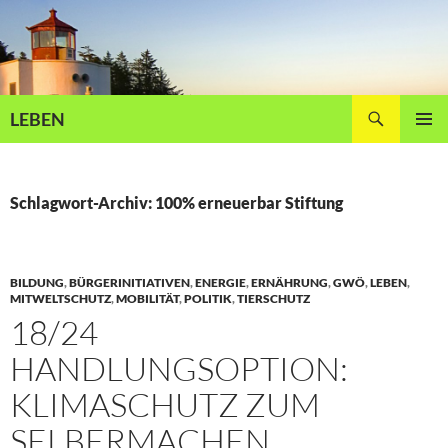
Zum
Inhalt
springen
Suchen
LEBEN
PRIMÄR
MENÜ
Schlagwort-Archiv: 100% erneuerbar Stiftung
BILDUNG
,
BÜRGERINITIATIVEN
,
ENERGIE
,
ERNÄHRUNG
,
GWÖ
,
LEBEN
,
MITWELTSCHUTZ
,
MOBILITÄT
,
POLITIK
,
TIERSCHUTZ
18/24
HANDLUNGSOPTION:
KLIMASCHUTZ ZUM
SELBERMACHEN