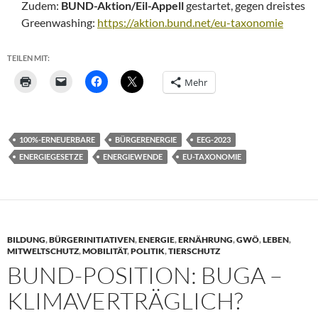
Zudem:
BUND-Aktion/Eil-Appell
gestartet, gegen dreistes
Greenwashing:
https://aktion.bund.net/eu-taxonomie
TEILEN MIT:
Mehr
100%-ERNEUERBARE
BÜRGERENERGIE
EEG-2023
ENERGIEGESETZE
ENERGIEWENDE
EU-TAXONOMIE
BILDUNG
,
BÜRGERINITIATIVEN
,
ENERGIE
,
ERNÄHRUNG
,
GWÖ
,
LEBEN
,
MITWELTSCHUTZ
,
MOBILITÄT
,
POLITIK
,
TIERSCHUTZ
BUND-POSITION: BUGA –
KLIMAVERTRÄGLICH?