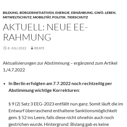
BILDUNG
,
BÜRGERINITIATIVEN
,
ENERGIE
,
ERNÄHRUNG
,
GWÖ
,
LEBEN
,
MITWELTSCHUTZ
,
MOBILITÄT
,
POLITIK
,
TIERSCHUTZ
AKTUELL: NEUE EE-
RAHMUNG
8. JULI 2022
BEATE
Aktualisierungen zur Abstimmung – ergänzend zum Artikel
1./4.7.2022
In Berlin erfolgten am 7.7.2022 noch rechtzeitig per
Abstimmung wichtige Korrekturen
:
§ 9 (2) Satz 3 EEG-2023 entfällt nun ganz. Somit läuft die im
Entwurf überraschend enthaltene Sanktionsmöglichkeit
gem. § 52 ins Leere, falls diese nicht ohnehin auch noch
gestrichen wurde. Hintergrund: Bislang gab es keine