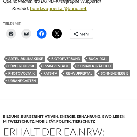
Quelle: Medieninfo BUND-Kreisgruppe Wuppertal
Kontakt:
bund.wuppertal@bund.net
TEILEN MIT:
Mehr
ARTEN-&KLIMAKRISE
BIOTOPVERBUND
BUGA-2031
BÜRGERENERGIE
ESSBARE STADT
KLIMAVERTRÄGLICH
PHOTOVOLTAIK
RATS-TV
RIS-WUPPERTAL
SONNENENERGIE
URBANE GÄRTEN
BILDUNG
,
BÜRGERINITIATIVEN
,
ENERGIE
,
ERNÄHRUNG
,
GWÖ
,
LEBEN
,
MITWELTSCHUTZ
,
MOBILITÄT
,
POLITIK
,
TIERSCHUTZ
ERHALT DER EA.NRW: