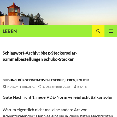
Zum
Inhalt
springen
Suchen
LEBEN
PRIMÄR
MENÜ
Schlagwort-Archiv: bbeg-Steckersolar-
Sammelbestellungen Schuko-Stecker
BILDUNG
,
BÜRGERINITIATIVEN
,
ENERGIE
,
LEBEN
,
POLITIK
KURZMITTEILUNG
1. DEZEMBER 2025
BEATE
Gute Nachricht 1: neue VDE-Norm vereinfacht Balkonsolar
Warum eigentlich nicht mal eine andere Art von
Adventskalender? Denn es gibt sie ja, diese guten Nachrichten