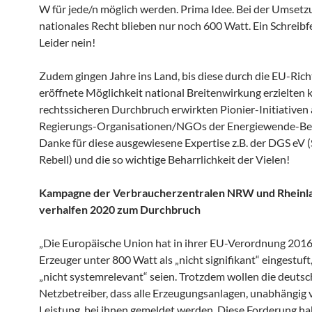
W für jede/n möglich werden. Prima Idee. Bei der Umsetz
nationales Recht blieben nur noch 600 Watt. Ein Schreibf
Leider nein!
Zudem gingen Jahre ins Land, bis diese durch die EU-Richt
eröffnete Möglichkeit national Breitenwirkung erzielten 
rechtssicheren Durchbruch erwirkten Pionier-Initiativen 
Regierungs-Organisationen/NGOs der Energiewende-B
Danke für diese ausgewiesene Expertise z.B. der DGS eV (
Rebell) und die so wichtige Beharrlichkeit der Vielen!
Kampagne der Verbraucherzentralen NRW und Rheinla
verhalfen 2020 zum Durchbruch
„Die Europäische Union hat in ihrer EU-Verordnung 2016
Erzeuger unter 800 Watt als „nicht signifikant“ eingestuft,
„nicht systemrelevant“ seien. Trotzdem wollen die deuts
Netzbetreiber, dass alle Erzeugungsanlagen, unabhängig 
Leistung, bei ihnen gemeldet werden. Diese Forderung hab