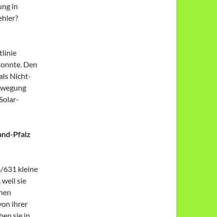
ung in
ehler?
linie
konnte. Den
als Nicht-
ewegung
Solar-
nd-Pfalz
/631 kleine
 weil sie
chen
von ihrer
en sie in