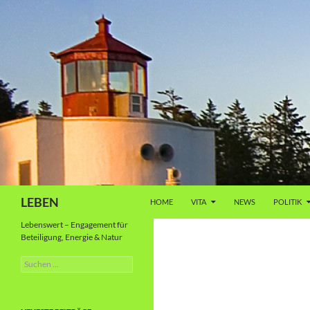
Zum
Inhalt
springen
Suchen
LEBEN
HOME
VITA
NEWS
POLITIK
Lebenswert – Engagement für
Beteiligung, Energie & Natur
Suche
nach: