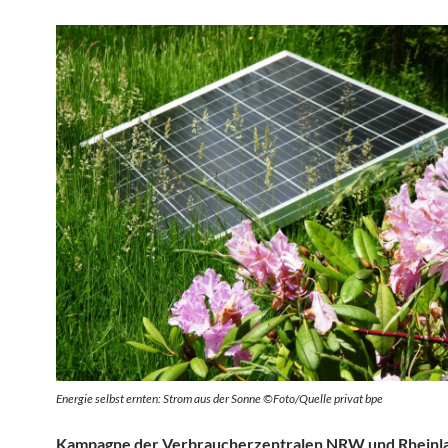
Energie selbst ernten: Strom aus der Sonne ©Foto/Quelle privat bpe
Kampagne der Verbraucherzentralen NRW und Rheinla