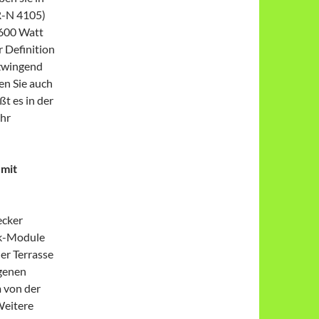
R-N 4105)
 600 Watt
 Definition
 zwingend
en Sie auch
ßt es in der
hr
 mit
ecker
ik-Module
er Terrasse
igenen
 von der
Weitere