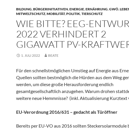
BILDUNG
,
BÜRGERINITIATIVEN
,
ENERGIE
,
ERNÄHRUNG
,
GWÖ
,
LEBE
MITWELTSCHUTZ
,
MOBILITÄT
,
POLITIK
,
TIERSCHUTZ
WIE BITTE? EEG-ENTWU
2022 VERHINDERT 2
GIGAWATT PV-KRAFTWE
1. JULI 2022
BEATE
Für den schnellstmöglichen Umstieg auf Energie aus Ern
Quellen sollten bestmöglich die Hürden aus dem Weg ge
werden, um diese große Herausforderung endlich
gesamtgesellschaftlich anzugehen. Warum drohen stattd
weitere neue Hemmnisse? (inkl. Aktualisierung Kurztext 
EU-Verordnung 2016/631 – gedacht als
Türöffner
Bereits per EU-VO aus 2016 sollten Steckersolarmodule b