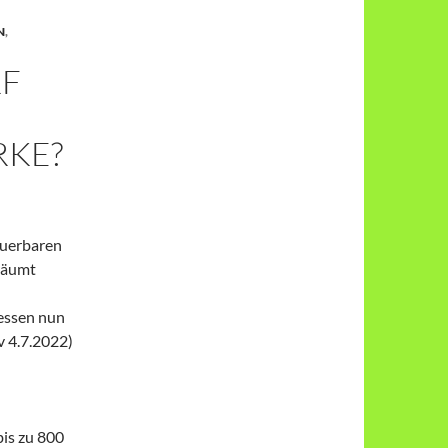
N
,
RF
RKE?
euerbaren
räumt
essen nun
v 4.7.2022)
is zu 800