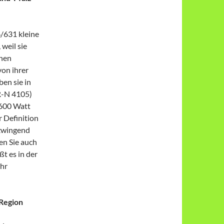
/631 kleine
 weil sie
chen
von ihrer
en sie in
R-N 4105)
 600 Watt
 Definition
 zwingend
en Sie auch
ßt es in der
hr
/Region