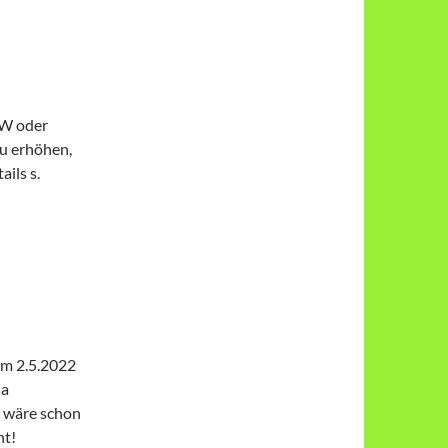
 W oder
u erhöhen,
ails s.
om 2.5.2022
da
 wäre schon
ht!