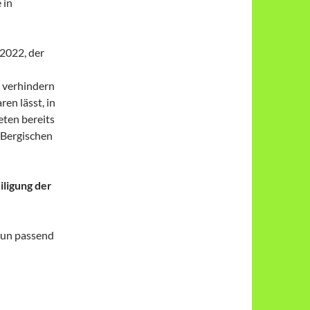
 in
 2022, der
 verhindern
en lässt, in
eten bereits
 Bergischen
iligung der
 nun passend