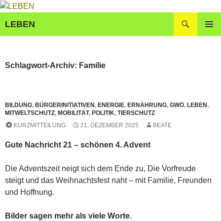
Zum
Inhalt
Suchen
LEBEN
springen
PRIMÄR
MENÜ
Schlagwort-Archiv: Familie
BILDUNG
,
BÜRGERINITIATIVEN
,
ENERGIE
,
ERNÄHRUNG
,
GWÖ
,
LEBEN
,
MITWELTSCHUTZ
,
MOBILITÄT
,
POLITIK
,
TIERSCHUTZ
KURZMITTEILUNG
21. DEZEMBER 2025
BEATE
Gute Nachricht 21 – schönen 4. Advent
Die Adventszeit neigt sich dem Ende zu, Die Vorfreude
steigt und das Weihnachtsfest naht – mit Familie, Freunden
und Hoffnung.
Bilder sagen mehr als viele Worte.