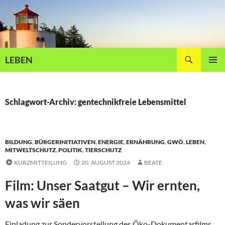
Zum
Inhalt
springen
Suchen
LEBEN
PRIMÄR
MENÜ
Schlagwort-Archiv: gentechnikfreie Lebensmittel
BILDUNG
,
BÜRGERINITIATIVEN
,
ENERGIE
,
ERNÄHRUNG
,
GWÖ
,
LEBEN
,
MITWELTSCHUTZ
,
POLITIK
,
TIERSCHUTZ
KURZMITTEILUNG
20. AUGUST 2024
BEATE
Film: Unser Saatgut – Wir ernten,
was wir säen
Einladung zur Sondervorstellung des Öko-Dokumentarfilms