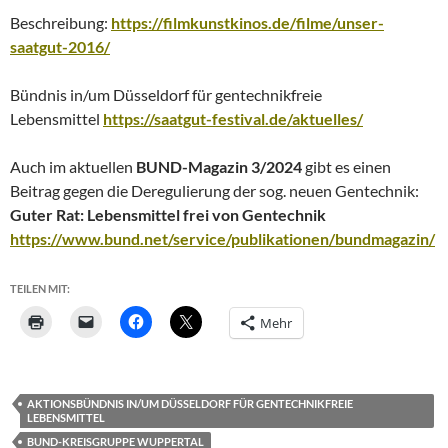
Beschreibung:
https://filmkunstkinos.de/filme/unser-
saatgut-2016/
Bündnis in/um Düsseldorf für gentechnikfreie
Lebensmittel
https://saatgut-festival.de/aktuelles/
Auch im aktuellen
BUND-Magazin
3/2024
gibt es einen
Beitrag gegen die Deregulierung der sog. neuen Gentechnik:
Guter Rat: Lebensmittel frei von Gentechnik
https://www.bund.net/service/publikationen/bundmagazin/
TEILEN MIT:
Mehr
AKTIONSBÜNDNIS IN/UM DÜSSELDORF FÜR GENTECHNIKFREIE
LEBENSMITTEL
BUND-KREISGRUPPE WUPPERTAL