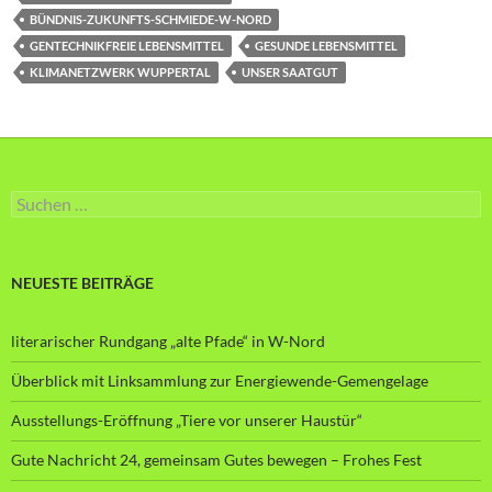
BÜNDNIS-ZUKUNFTS-SCHMIEDE-W-NORD
GENTECHNIKFREIE LEBENSMITTEL
GESUNDE LEBENSMITTEL
KLIMANETZWERK WUPPERTAL
UNSER SAATGUT
Suche
nach:
NEUESTE BEITRÄGE
literarischer Rundgang „alte Pfade“ in W-Nord
Überblick mit Linksammlung zur Energiewende-Gemengelage
Ausstellungs-Eröffnung „Tiere vor unserer Haustür“
Gute Nachricht 24, gemeinsam Gutes bewegen – Frohes Fest