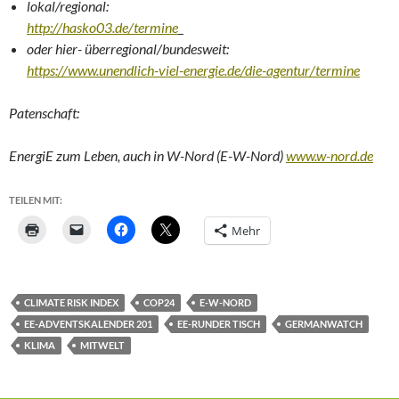
lokal/regional:
http://hasko03.de/termine
oder hier- überregional/bundesweit:
https://www.unendlich-viel-energie.de/die-agentur/termine
Patenschaft:
EnergiE zum Leben, auch in W-Nord (E-W-Nord)
www.w-nord.de
TEILEN MIT:
Mehr
CLIMATE RISK INDEX
COP24
E-W-NORD
EE-ADVENTSKALENDER 201
EE-RUNDER TISCH
GERMANWATCH
KLIMA
MITWELT