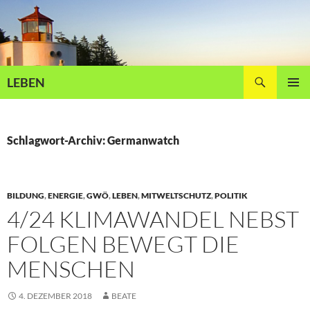
Zum
Inhalt
springen
Suchen
LEBEN
PRIMÄR
MENÜ
Schlagwort-Archiv: Germanwatch
BILDUNG
,
ENERGIE
,
GWÖ
,
LEBEN
,
MITWELTSCHUTZ
,
POLITIK
4/24 KLIMAWANDEL NEBST
FOLGEN BEWEGT DIE
MENSCHEN
4. DEZEMBER 2018
BEATE