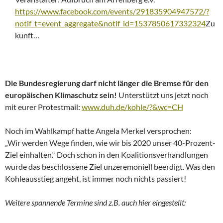
https://www.facebook.com/events/291835904947572/?
notif_t=event_aggregate&notif_id=1537850617332324
Zu
kunft…
Die Bundesregierung darf nicht länger die Bremse für den
europäischen Klimaschutz sein!
Unterstützt uns jetzt noch
mit eurer Protestmail:
www.duh.de/kohle/?&wc=CH
Noch im Wahlkampf hatte Angela Merkel versprochen:
„Wir werden Wege finden, wie wir bis 2020 unser 40-Prozent-
Ziel einhalten.“ Doch schon in den Koalitionsverhandlungen
wurde das beschlossene Ziel unzeremoniell beerdigt. Was den
Kohleausstieg angeht, ist immer noch nichts passiert!
Weitere spannende Termine
sind z.B. auch hier eingestellt: