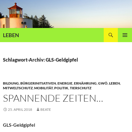
Zum
Inhalt
springen
Suchen
LEBEN
PRIMÄR
MENÜ
Schlagwort-Archiv: GLS-Geldgipfel
BILDUNG
,
BÜRGERINITIATIVEN
,
ENERGIE
,
ERNÄHRUNG
,
GWÖ
,
LEBEN
,
MITWELTSCHUTZ
,
MOBILITÄT
,
POLITIK
,
TIERSCHUTZ
SPANNENDE ZEITEN…
25. APRIL 2018
BEATE
GLS-Geldgipfel