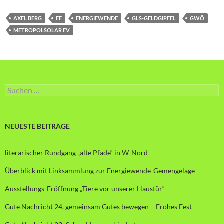
AXEL BERG
EE
ENERGIEWENDE
GLS-GELDGIPFEL
GWÖ
METROPOLSOLAR EV
Suche
nach:
NEUESTE BEITRÄGE
literarischer Rundgang „alte Pfade“ in W-Nord
Überblick mit Linksammlung zur Energiewende-Gemengelage
Ausstellungs-Eröffnung „Tiere vor unserer Haustür“
Gute Nachricht 24, gemeinsam Gutes bewegen – Frohes Fest