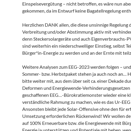
Einspeisevergütung – nicht betroffen, es wäre nun aber
gekommen, da im Entwurf keine Bagatellregelung enth
Herzlichen DANK allen, die diese unsinnige Regelung 
Verbreitung und/oder Abstimmung aktiv mit verhinder
denn Steckersolargeräte und auch Eigenverbrauchs-
sind weiterhin ein niederschwelliger Einstieg, selbst Tei
Bürger*in-Energie zu werden und an der Ernte mit tei
Weitere Analysen zum EEG-2023 werden folgen – un
Sommer- bzw. Herbstpaket stehen ja auch noch an… H
bitte weiter mit, aus dem über seit ca. einer Dekade d
Deformen und Energiewende-Verhinderungsgesetzen 
geschaffenen EEG…-Bürokratiemonster wieder eine kla
verständliche Rahmung zu machen, wie es das Ur-EEG
Ansonsten bleibt jede Solar-Offensive ohne den für er
Umsetzung erforderlichen Rückenwind! Wir wollen d
auf 100% Erneuerbare bzw. die Energiewende mit Bürg
Energie ja unterstützen und Potentiale mit heben, we