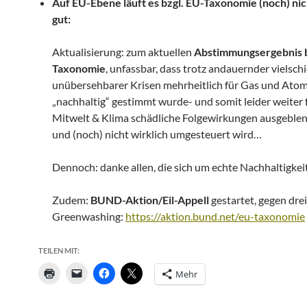
Auf EU-Ebene läuft es bzgl. EU-Taxonomie (noch) nic
gut:
Aktualisierung: zum aktuellen
Abstimmungsergebnis b
Taxonomie
, unfassbar, dass trotz andauernder vielsch
unübersehbarer Krisen mehrheitlich für Gas und Atom
„nachhaltig“ gestimmt wurde- und somit leider weiter
Mitwelt & Klima schädliche Folgewirkungen ausgeble
und (noch) nicht wirklich umgesteuert wird…
Dennoch: danke allen, die sich um echte Nachhaltigke
Zudem:
BUND-Aktion/Eil-Appell
gestartet, gegen dre
Greenwashing:
https://aktion.bund.net/eu-taxonomie
TEILEN MIT:
Mehr