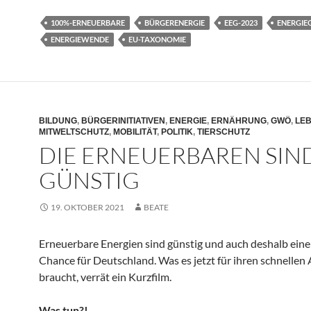
100%-ERNEUERBARE
BÜRGERENERGIE
EEG-2023
ENERGIE
ENERGIEWENDE
EU-TAXONOMIE
BILDUNG
,
BÜRGERINITIATIVEN
,
ENERGIE
,
ERNÄHRUNG
,
GWÖ
,
LE
MITWELTSCHUTZ
,
MOBILITÄT
,
POLITIK
,
TIERSCHUTZ
DIE ERNEUERBAREN SIN
GÜNSTIG
19. OKTOBER 2021
BEATE
Erneuerbare Energien sind günstig und auch deshalb ein
Chance für Deutschland. Was es jetzt für ihren schnellen
braucht, verrät ein Kurzfilm.
Was tun?!