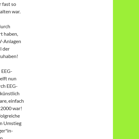
 fast so
alten war.
durch
t haben,
PV-Anlagen
l der
lzuhaben!
d EEG-
elft nun
urch EEG-
künstlich
re, einfach
 2000 war!
folgreiche
en Umstieg
er*in-
nn