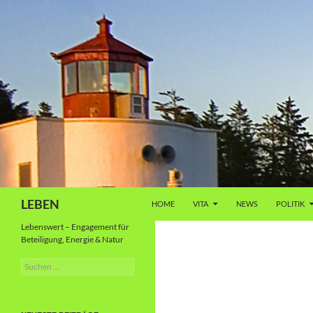
Zum
Inhalt
springen
Suchen
LEBEN
HOME
VITA
NEWS
POLITIK
Lebenswert – Engagement für
Beteiligung, Energie & Natur
Suche
nach: