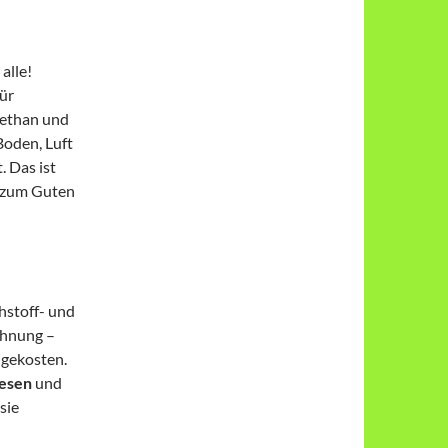
alle!
ür
Methan und
Boden, Luft
 Das ist
h zum Guten
ohstoff- und
chnung –
lgekosten.
wesen
und
sie