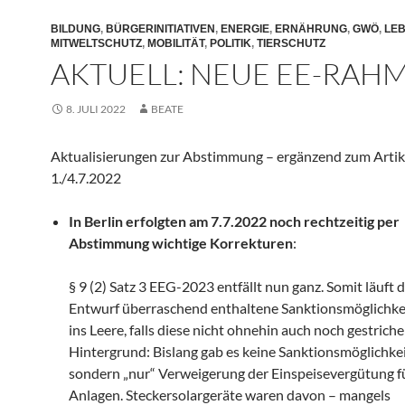
BILDUNG
,
BÜRGERINITIATIVEN
,
ENERGIE
,
ERNÄHRUNG
,
GWÖ
,
LE
MITWELTSCHUTZ
,
MOBILITÄT
,
POLITIK
,
TIERSCHUTZ
AKTUELL: NEUE EE-RA
8. JULI 2022
BEATE
Aktualisierungen zur Abstimmung – ergänzend zum Artik
1./4.7.2022
In Berlin erfolgten am 7.7.2022 noch rechtzeitig per
Abstimmung wichtige Korrekturen
:
§ 9 (2) Satz 3 EEG-2023 entfällt nun ganz. Somit läuft d
Entwurf überraschend enthaltene Sanktionsmöglichkei
ins Leere, falls diese nicht ohnehin auch noch gestrich
Hintergrund: Bislang gab es keine Sanktionsmöglichkei
sondern „nur“ Verweigerung der Einspeisevergütung f
Anlagen. Steckersolargeräte waren davon – mangels