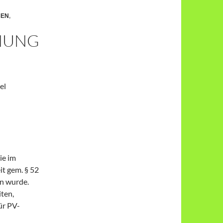
BEN
,
HMUNG
el
ie im
t gem. § 52
en wurde.
ten,
ür PV-