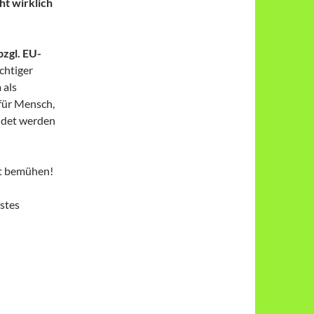
ht wirklich
zgl. EU-
ichtiger
 als
 für Mensch,
ndet werden
it bemühen!
istes