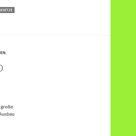
GESETZE
BEN
,
D
e große
 Ausbau