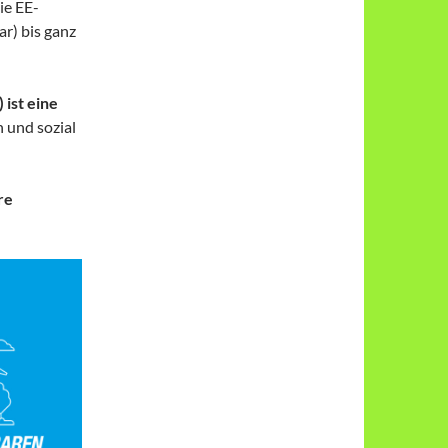
ie EE-
ar) bis ganz
ist eine
h und sozial
re