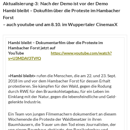
Aktualisierung-3:
Nach der Demo ist vor der Demo
Hambi bleibt – Dokufilm über die Proteste im Hambacher
Forst
– auch youtube und am 8.10. im Wuppertaler CinemaxX
Hambi bleibt – Dokumentarfilm über die Proteste im
Hambacher Forst
jetzt auf
YouTube
https://www.youtube.com/watch?
v=U3MDAf3TVfQ
»Hambi bleibt«
rufen die Menschen, die am 22. und 23. Sept.
2018 im und vor dem Hambacher Forst für dessen Erhalt
protestieren. Sie kämpfen für den Wald, gegen die Rodung
durch RWE für den Braunkohletagebau, für ein Leben im
Einklang mit der Natur, gegen die lebensfeindliche und Geld-
gelenkte Industrie.
Ein Team von jungen Filmemachern dokumentiert an diesem
Wochenende die Proteste der Waldbesetzer in ihren
Baumhäusern, die Trauer um den Tod eines Journalisten, der
von einem Baumhaus abstürzte, den Barrikadenbau und