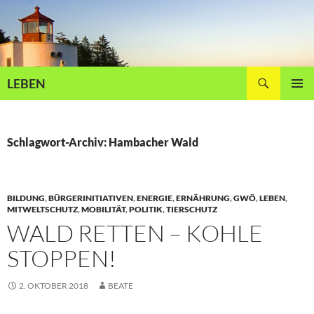
Zum
Inhalt
springen
Suchen
LEBEN
PRIMÄR
MENÜ
Schlagwort-Archiv: Hambacher Wald
BILDUNG
,
BÜRGERINITIATIVEN
,
ENERGIE
,
ERNÄHRUNG
,
GWÖ
,
LEBEN
,
MITWELTSCHUTZ
,
MOBILITÄT
,
POLITIK
,
TIERSCHUTZ
WALD RETTEN – KOHLE
STOPPEN!
2. OKTOBER 2018
BEATE