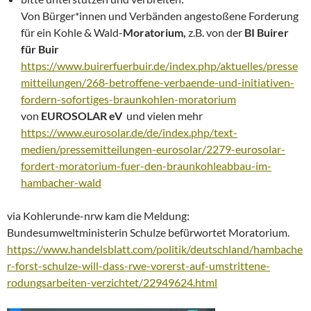
Von Bürger*innen und Verbänden angestoßene Forderung
für ein Kohle & Wald-
Moratorium,
z.B. von der
BI Buirer
für Buir
https://www.buirerfuerbuir.de/index.php/aktuelles/presse
mitteilungen/268-betroffene-verbaende-und-initiativen-
fordern-sofortiges-braunkohlen-moratorium
von
EUROSOLAR eV
und vielen mehr
https://www.eurosolar.de/de/index.php/text-
medien/pressemitteilungen-eurosolar/2279-eurosolar-
fordert-moratorium-fuer-den-braunkohleabbau-im-
hambacher-wald
via Kohlerunde-nrw kam die Meldung:
Bundesumweltministerin Schulze befürwortet Moratorium.
https://www.handelsblatt.com/politik/deutschland/hambache
r-forst-schulze-will-dass-rwe-vorerst-auf-umstrittene-
rodungsarbeiten-verzichtet/22949624.html