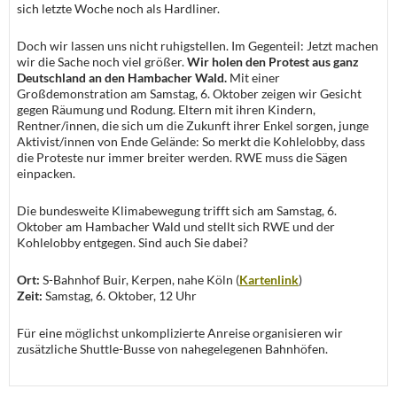
sich letzte Woche noch als Hardliner.
Doch wir lassen uns nicht ruhigstellen. Im Gegenteil: Jetzt machen
wir die Sache noch viel größer.
Wir holen den Protest aus ganz
Deutschland an den Hambacher Wald.
Mit einer
Großdemonstration am Samstag, 6. Oktober zeigen wir Gesicht
gegen Räumung und Rodung. Eltern mit ihren Kindern,
Rentner/innen, die sich um die Zukunft ihrer Enkel sorgen, junge
Aktivist/innen von Ende Gelände: So merkt die Kohlelobby, dass
die Proteste nur immer breiter werden. RWE muss die Sägen
einpacken.
Die bundesweite Klimabewegung trifft sich am Samstag, 6.
Oktober am Hambacher Wald und stellt sich RWE und der
Kohlelobby entgegen. Sind auch Sie dabei?
Ort:
S-Bahnhof Buir, Kerpen, nahe Köln (
Kartenlink
)
Zeit:
Samstag, 6. Oktober, 12 Uhr
Für eine möglichst unkomplizierte Anreise organisieren wir
zusätzliche Shuttle-Busse von nahegelegenen Bahnhöfen.