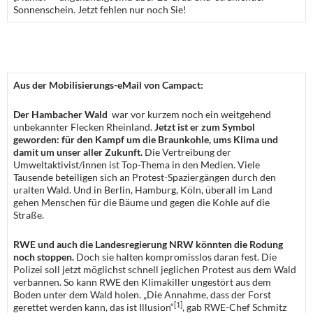
Sonnenschein. Jetzt fehlen nur noch Sie!
Aus der Mobilisierungs-eMail von Campact:
Der Hambacher Wald
war vor kurzem noch ein weitgehend
unbekannter Flecken Rheinland.
Jetzt ist er zum Symbol
geworden: für den Kampf um die Braunkohle, ums Klima und
damit um unser aller Zukunft.
Die Vertreibung der
Umweltaktivist/innen ist Top-Thema in den Medien. Viele
Tausende beteiligen sich an Protest-Spaziergängen durch den
uralten Wald. Und in Berlin, Hamburg, Köln, überall im Land
gehen Menschen für die Bäume und gegen die Kohle auf die
Straße.
RWE und auch die Landesregierung NRW könnten die Rodung
noch stoppen.
Doch sie halten kompromisslos daran fest. Die
Polizei soll jetzt möglichst schnell jeglichen Protest aus dem Wald
verbannen. So kann RWE den Klimakiller ungestört aus dem
Boden unter dem Wald holen. „Die Annahme, dass der Forst
[1]
gerettet werden kann, das ist Illusion“
, gab RWE-Chef Schmitz