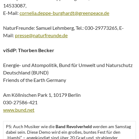
14533087,
E-Mail:
cornelia.deppe-burghardt@greenpeace.de
NaturFreunde: Samuel Lehmberg, Tel.: 030-29773265, E-
Mail:
presse@naturfreunde.de
viSdP: Thorben Becker
Energie- und Atompolitik, Bund für Umwelt und Naturschutz
Deutschland (BUND)
Friends of the Earth Germany
Am Köllnischen Park 1, 10179 Berlin
030-27586-421
www.bund.net
PS: Auch Musiker wie die
Band Revolverheld
werden am Samstag
dabei sein. Diese Demo wird ein großes, buntes Fest für den
„Hambi“ – angekündigt sind über 20 Grad und strahlender