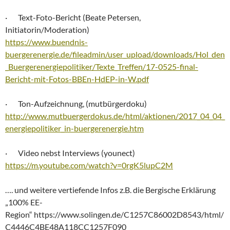
· Text-Foto-Bericht (Beate Petersen,
Initiatorin/Moderation)
https://www.buendnis-
buergerenergie.de/fileadmin/user_upload/downloads/Hol_den
_Buergerenergiepolitiker/Texte_Treffen/17-0525-final-
Bericht-mit-Fotos-BBEn-HdEP-in-W.pdf
· Ton-Aufzeichnung, (mutbürgerdoku)
http://www.mutbuergerdokus.de/html/aktionen/2017_04_04_
energiepolitiker_in-buergerenergie.htm
· Video nebst Interviews (younect)
https://m.youtube.com/watch?v=0rgK5lupC2M
…. und weitere vertiefende Infos z.B. die Bergische Erklärung
„100% EE-
Region“ https://www.solingen.de/C1257C86002D8543/html/
C4446C4BE48A118CC1257F090