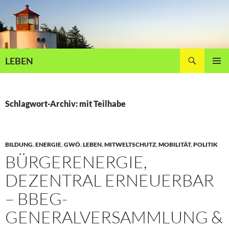
Zum
Inhalt
springen
Suchen
LEBEN
PRIMÄR
MENÜ
Schlagwort-Archiv: mit Teilhabe
BILDUNG
,
ENERGIE
,
GWÖ
,
LEBEN
,
MITWELTSCHUTZ
,
MOBILITÄT
,
POLITIK
BÜRGERENERGIE,
DEZENTRAL ERNEUERBAR
– BBEG-
GENERALVERSAMMLUNG &