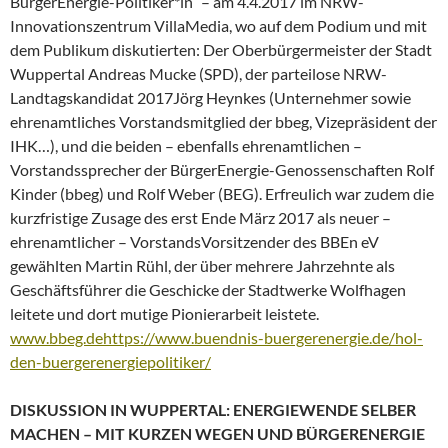
BürgerEnergie-Politiker*in“ – am 4.4.2017 im NRW-
Innovationszentrum VillaMedia, wo auf dem Podium und mit
dem Publikum diskutierten: Der Oberbürgermeister der Stadt
Wuppertal Andreas Mucke (SPD), der parteilose NRW-
Landtagskandidat 2017Jörg Heynkes (Unternehmer sowie
ehrenamtliches Vorstandsmitglied der bbeg, Vizepräsident der
IHK…), und die beiden – ebenfalls ehrenamtlichen –
Vorstandssprecher der BürgerEnergie-Genossenschaften Rolf
Kinder (bbeg) und Rolf Weber (BEG). Erfreulich war zudem die
kurzfristige Zusage des erst Ende März 2017 als neuer –
ehrenamtlicher – VorstandsVorsitzender des BBEn eV
gewählten Martin Rühl, der über mehrere Jahrzehnte als
Geschäftsführer die Geschicke der Stadtwerke Wolfhagen
leitete und dort mutige Pionierarbeit leistete.
www.bbeg.de
https://www.buendnis-buergerenergie.de/hol-
den-buergerenergiepolitiker/
DISKUSSION IN WUPPERTAL: ENERGIEWENDE SELBER
MACHEN – MIT KURZEN WEGEN UND BÜRGERENERGIE