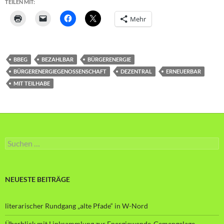
TEILEN MIT:
Mehr
BBEG
BEZAHLBAR
BÜRGERENERGIE
BÜRGERENERGIEGENOSSENSCHAFT
DEZENTRAL
ERNEUERBAR
MIT TEILHABE
Suche
nach:
NEUESTE BEITRÄGE
literarischer Rundgang „alte Pfade“ in W-Nord
Überblick mit Linksammlung zur Energiewende-Gemengelage