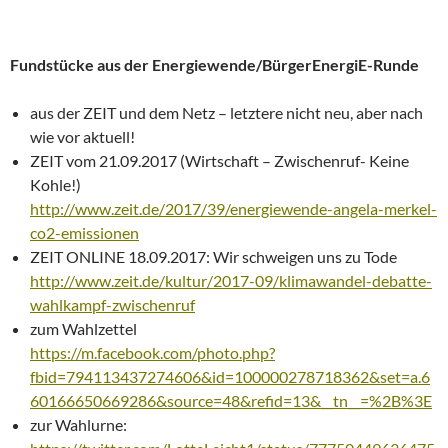
Fundstücke aus der Energiewende/BürgerEnergiE-Runde
aus der ZEIT und dem Netz – letztere nicht neu, aber nach
wie vor aktuell!
ZEIT vom 21.09.2017 (Wirtschaft – Zwischenruf- Keine
Kohle!)
http://www.zeit.de/2017/39/energiewende-angela-merkel-
co2-emissionen
ZEIT ONLINE 18.09.2017: Wir schweigen uns zu Tode
http://www.zeit.de/kultur/2017-09/klimawandel-debatte-
wahlkampf-zwischenruf
zum Wahlzettel
https://m.facebook.com/photo.php?
fbid=794113437274606&id=100000278718362&set=a.6
60166650669286&source=48&refid=13&__tn__=%2B%3E
zur Wahlurne: