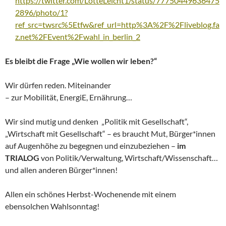
https://twitter.com/LotteLeicht1/status/77750449636475
2896/photo/1?
ref_src=twsrc%5Etfw&ref_url=http%3A%2F%2Fliveblog.fa
z.net%2FEvent%2Fwahl_in_berlin_2
Es bleibt die Frage „Wie wollen wir leben?“
Wir dürfen reden. Miteinander
– zur Mobilität, EnergiE, Ernährung…
Wir sind mutig und denken „Politik mit Gesellschaft“,
„Wirtschaft mit Gesellschaft“ – es braucht Mut, Bürger*innen
auf Augenhöhe zu begegnen und einzubeziehen –
im
TRIALOG
von Politik/Verwaltung, Wirtschaft/Wissenschaft…
und allen anderen Bürger*innen!
Allen ein schönes Herbst-Wochenende mit einem
ebensolchen Wahlsonntag!