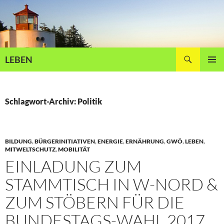
Zum
Inhalt
springen
Suchen
LEBEN
PRIMÄR
MENÜ
Schlagwort-Archiv: Politik
BILDUNG
,
BÜRGERINITIATIVEN
,
ENERGIE
,
ERNÄHRUNG
,
GWÖ
,
LEBEN
,
MITWELTSCHUTZ
,
MOBILITÄT
EINLADUNG ZUM
STAMMTISCH IN W-NORD &
ZUM STÖBERN FÜR DIE
BUNDESTAGS-WAHL 2017