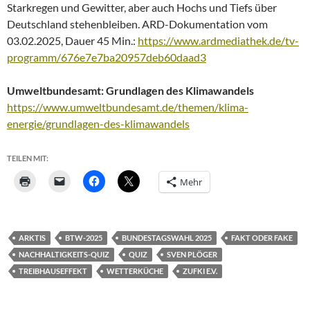
Starkregen und Gewitter, aber auch Hochs und Tiefs über
Deutschland stehenbleiben. ARD-Dokumentation vom
03.02.2025, Dauer 45 Min.:
https://www.ardmediathek.de/tv-
programm/676e7e7ba20957deb60daad3
Umweltbundesamt: Grundlagen des Klimawandels
https://www.umweltbundesamt.de/themen/klima-
energie/grundlagen-des-klimawandels
TEILEN MIT:
Mehr
ARKTIS
BTW-2025
BUNDESTAGSWAHL 2025
FAKT ODER FAKE
NACHHALTIGKEITS-QUIZ
QUIZ
SVEN PLÖGER
TREIBHAUSEFFEKT
WETTERKÜCHE
ZUFKI E.V.