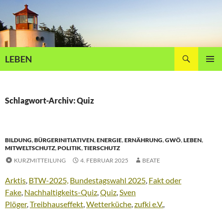
Zum
Inhalt
springen
Suchen
LEBEN
PRIMÄR
MENÜ
Schlagwort-Archiv: Quiz
BILDUNG
,
BÜRGERINITIATIVEN
,
ENERGIE
,
ERNÄHRUNG
,
GWÖ
,
LEBEN
,
MITWELTSCHUTZ
,
POLITIK
,
TIERSCHUTZ
KURZMITTEILUNG
4. FEBRUAR 2025
BEATE
Arktis
,
BTW-2025,
Bundestagswahl 2025
,
Fakt oder
Fake
,
Nachhaltigkeits-Quiz
,
Quiz
,
Sven
Plöger
,
Treibhauseffekt
,
Wetterküche
,
zufki e.V.
,