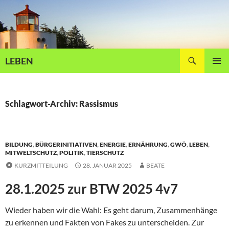
Zum
Inhalt
springen
Suchen
LEBEN
PRIMÄR
MENÜ
Schlagwort-Archiv: Rassismus
BILDUNG
,
BÜRGERINITIATIVEN
,
ENERGIE
,
ERNÄHRUNG
,
GWÖ
,
LEBEN
,
MITWELTSCHUTZ
,
POLITIK
,
TIERSCHUTZ
KURZMITTEILUNG
28. JANUAR 2025
BEATE
28.1.2025 zur BTW 2025 4v7
Wieder haben wir die Wahl: Es geht darum, Zusammenhänge
zu erkennen und Fakten von Fakes zu unterscheiden. Zur