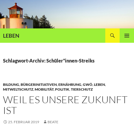
Zum
Inhalt
springen
Suchen
LEBEN
PRIMÄR
MENÜ
Schlagwort-Archiv: Schüler*innen-Streiks
BILDUNG
,
BÜRGERINITIATIVEN
,
ERNÄHRUNG
,
GWÖ
,
LEBEN
,
MITWELTSCHUTZ
,
MOBILITÄT
,
POLITIK
,
TIERSCHUTZ
WEIL ES UNSERE ZUKUNFT
IST
25. FEBRUAR 2019
BEATE