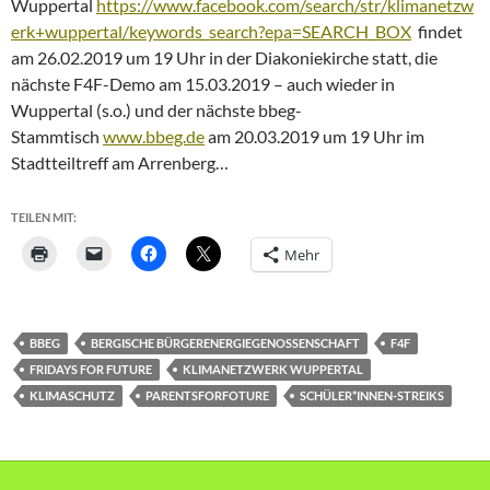
Wuppertal
https://www.facebook.com/search/str/klimanetzw
erk+wuppertal/keywords_search?epa=SEARCH_BOX
findet
am 26.02.2019 um 19 Uhr in der Diakoniekirche statt, die
nächste F4F-Demo am 15.03.2019 – auch wieder in
Wuppertal (s.o.) und der nächste bbeg-
Stammtisch
www.bbeg.de
am 20.03.2019 um 19 Uhr im
Stadtteiltreff am Arrenberg…
TEILEN MIT:
Mehr
BBEG
BERGISCHE BÜRGERENERGIEGENOSSENSCHAFT
F4F
FRIDAYS FOR FUTURE
KLIMANETZWERK WUPPERTAL
KLIMASCHUTZ
PARENTSFORFOTURE
SCHÜLER*INNEN-STREIKS