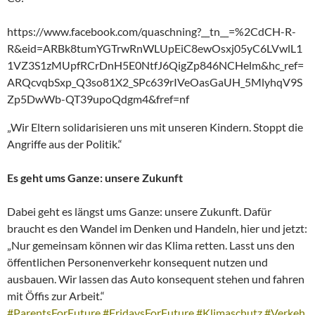
https://www.facebook.com/quaschning?__tn__=%2CdCH-R-
R&eid=ARBk8tumYGTrwRnWLUpEiC8ewOsxj05yC6LVwlL1
1VZ3S1zMUpfRCrDnH5E0NtfJ6QigZp846NCHelm&hc_ref=
ARQcvqbSxp_Q3so81X2_SPc639rIVeOasGaUH_5MlyhqV9S
Zp5DwWb-QT39upoQdgm4&fref=nf
„Wir Eltern solidarisieren uns mit unseren Kindern. Stoppt die
Angriffe aus der Politik.“
Es geht ums Ganze: unsere Zukunft
Dabei geht es längst ums Ganze: unsere Zukunft. Dafür
braucht es den Wandel im Denken und Handeln, hier und jetzt:
„Nur gemeinsam können wir das Klima retten. Lasst uns den
öffentlichen Personenverkehr konsequent nutzen und
ausbauen. Wir lassen das Auto konsequent stehen und fahren
mit Öffis zur Arbeit.“
#ParentsForFuture
#FridaysForFuture
#Klimaschutz
#Verkeh