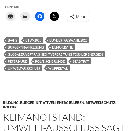
TEILEN MIT:
Mehr
B-VHS
BTW-2025
BUNDESTAGSWAHL 2025
BÜRGER*IN-ANREGUNG
DEMOKRATIE
GLOBALER VERTRAG NICHTVERBREITUNG FOSSILER ENERGIEN
PETER KURZ
POLITISCHE RUNDE
STADTRAT
UMWELTAUSSCHUSS
WUPPERTAL
BILDUNG
,
BÜRGERINITIATIVEN
,
ENERGIE
,
LEBEN
,
MITWELTSCHUTZ
,
POLITIK
KLIMANOTSTAND:
UMWELT-AUSSCHUSS SAGT J