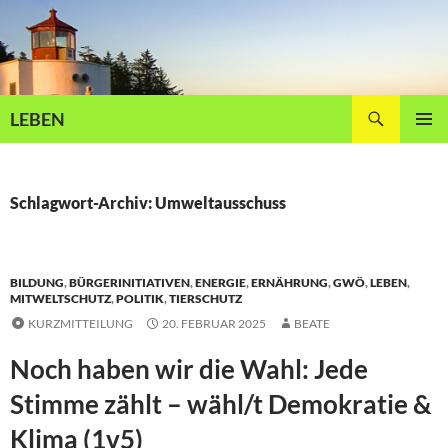
Zum
Inhalt
springen
Suchen
LEBEN
PRIMÄR
MENÜ
Schlagwort-Archiv: Umweltausschuss
BILDUNG
,
BÜRGERINITIATIVEN
,
ENERGIE
,
ERNÄHRUNG
,
GWÖ
,
LEBEN
,
MITWELTSCHUTZ
,
POLITIK
,
TIERSCHUTZ
KURZMITTEILUNG
20. FEBRUAR 2025
BEATE
Noch haben wir die Wahl: Jede
Stimme zählt – wähl/t Demokratie &
Klima (1v5)