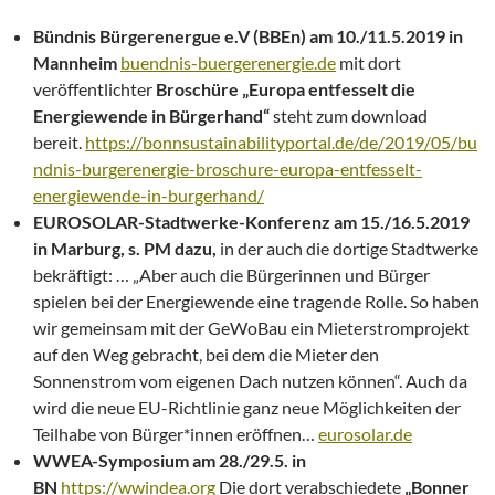
Bündnis Bürgerenergue e.V (BBEn) am 10./11.5.2019 in
Mannheim
buendnis-buergerenergie.de
mit dort
veröffentlichter
Broschüre „Europa entfesselt die
Energiewende in Bürgerhand“
steht zum download
bereit.
https://bonnsustainabilityportal.de/de/2019/05/bu
ndnis-burgerenergie-broschure-europa-entfesselt-
energiewende-in-burgerhand/
EUROSOLAR-Stadtwerke-Konferenz am 15./16.5.2019
in Marburg, s. PM dazu,
in der auch die dortige Stadtwerke
bekräftigt: … „Aber auch die Bürgerinnen und Bürger
spielen bei der Energiewende eine tragende Rolle. So haben
wir gemeinsam mit der GeWoBau ein Mieterstromprojekt
auf den Weg gebracht, bei dem die Mieter den
Sonnenstrom vom eigenen Dach nutzen können“. Auch da
wird die neue EU-Richtlinie ganz neue Möglichkeiten der
Teilhabe von Bürger*innen eröffnen…
eurosolar.de
WWEA-Symposium am 28./29.5. in
BN
https://wwindea.org
Die dort verabschiedete
„Bonner