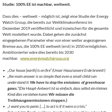
Studie: 100% EE ist machbar, weltweit.
Dass dies – weltweit – möglich ist, zeigt eine Studie der Energy
Watch Group, die bereits zur Weltklimakonferenz im
Dezember 2019 veröffentlicht und inzwischen für die gesamte
Welt modelliert wurde. Dabei gehen die zunächst
eingegebenen Parameter eher von einer weiter angezogenen
Bremse aus, die 100% EE weltweit (erst) in 2050 ermöglichen.
Ambitionierter wäre dies bereits bis 2030
machbar.
www.energywatchgroup.org
„Our house [earth] is on fire“ (Unser Haus/unsere Erde brennt!)
„the main answer is so simple that even a small child can
understand it:
We have to stop the emissions of greenhouse
gases.
“(Die Haupt-Antwort ist so einfach, dass selbst ein kleines
Kind dies verstehen kann:
Wir müssen die
Treibhausgas
emissionen stoppen.)
„I want you to panic […], to act is if it were a crisis.“