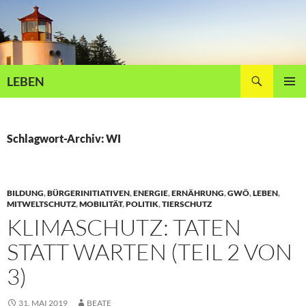
Zum
Inhalt
springen
Suchen
LEBEN
PRIMÄR
MENÜ
Schlagwort-Archiv: WI
BILDUNG
,
BÜRGERINITIATIVEN
,
ENERGIE
,
ERNÄHRUNG
,
GWÖ
,
LEBEN
,
MITWELTSCHUTZ
,
MOBILITÄT
,
POLITIK
,
TIERSCHUTZ
KLIMASCHUTZ: TATEN
STATT WARTEN (TEIL 2 VON
3)
31. MAI 2019
BEATE