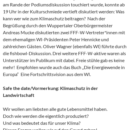
am Rande der Podiumsdiskussion touchiert wurde, konnte ab
19 Uhr in der Kulturschmiede vertieft diskutiert werden: Was
kann wer wie zum Klimaschutz beitragen? Nach der
Begrüßung durch den Wuppertaler Oberbürgermeister
Andreas Mucke diskutierten zwei FFF-W-Vertreter*innen mit
dem ehemaligen WI-Präsidenten Peter Hennicke und
zahlreichen Gästen. Oliver Wagner (ebenfalls WI) führte durch
die fishbowl-Diskussion. Drei weitere FFF-W-aktive waren als
Unterstützer im Publikum mit dabei. Freie stühle gab es keine
mehr! Empfohlen wurde auch das Buch „Die Energiewende in
Europa“ Eine Fortschrittsvision aus dem WI.
Safe the date/Vormerkung: Klimaschutz in der
Landwirtschaft
Wir wollen am liebsten alle gute Lebensmittel haben.
Doch wie werden die eigentlich produziert?
Und was bedeutet das für unser Klima?
Diesen Fragen wollen wir auf den Grund gehen!