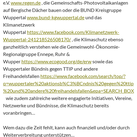
e.V.
www.regen.de
, die Gemeinschafts-Photovoltaikanlagen
auf Bergische Dächer bauen oder die BUND Kreisgruppe
Wuppertal
www.bund-kgwuppertal.de
und das
Klimanetzwerk
Wuppertal
https://www.facebook.com/Klimanetzwerk-
Wuppertal-241218526508170/
, die Klimaschutz ebenso
ganzheitlich verstehen wie die Gemeinwohl-Ökonomie-
Regionalgruppe Ennepe, Ruhr &
Wupper
https://www.ecogood.org/de/erw
sowie das
Wuppertaler Bündnis gegen TTIP und andere
Freihandelsfallen
https://www.facebook.com/search/top/?
q=wuppertaler%20aktionsb%C3%BCndnis%20gegen%20ttip
%20und%20andere%20freihandelsfallen&epa=SEARCH_BOX
wie zudem zahlreiche weitere engagierte Initiativen, Vereine,
Netzwerke und Bündnisse, die Klimaschutz bereits
voranbringen…
Wem dazu die Zeit fehlt, kann auch finanziell und/oder durch
Weiterverbreitung unterstützen…