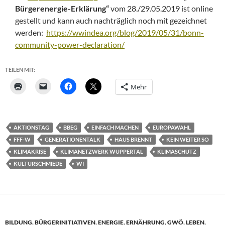
Bürgerenergie-Erklärung“
vom 28./29.05.2019 ist online
gestellt und kann auch nachträglich noch mit gezeichnet
werden:
https://wwindea.org/blog/2019/05/31/bonn-
community-power-declaration/
TEILEN MIT:
Mehr
AKTIONSTAG
BBEG
EINFACH MACHEN
EUROPAWAHL
FFF-W
GENERATIONENTALK
HAUS BRENNT
KEIN WEITER SO
KLIMAKRISE
KLIMANETZWERK WUPPERTAL
KLIMASCHUTZ
KULTURSCHMIEDE
WI
BILDUNG
,
BÜRGERINITIATIVEN
,
ENERGIE
,
ERNÄHRUNG
,
GWÖ
,
LEBEN
,